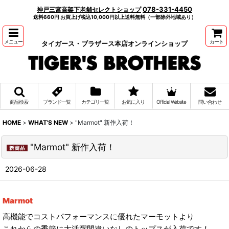
078-331-4450
神戸三宮高架下老舗セレクトショップ
送料660円 お買上げ税込10,000円以上送料無料（一部除外地域あり）
メニュー
カート
タイガース・ブラザース本店オンラインショップ
商品検索
ブランド一覧
カテゴリ一覧
お気に入り
Official Website
問い合わせ
HOME
>
WHAT'S NEW
>
"Marmot" 新作入荷！
"Marmot" 新作入荷！
2026-06-28
Marmot
高機能でコストパフォーマンスに優れたマーモットより
これからの季節に大活躍間違いなしのトップスが入荷です！