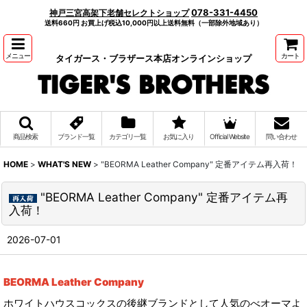
078-331-4450
神戸三宮高架下老舗セレクトショップ
送料660円 お買上げ税込10,000円以上送料無料（一部除外地域あり）
メニュー
カート
タイガース・ブラザース本店オンラインショップ
商品検索
ブランド一覧
カテゴリ一覧
お気に入り
Official Website
問い合わせ
HOME
>
WHAT'S NEW
>
"BEORMA Leather Company" 定番アイテム再入荷！
"BEORMA Leather Company" 定番アイテム再
入荷！
2026-07-01
BEORMA Leather Company
ホワイトハウスコックスの後継ブランドとして人気のべオーマよ