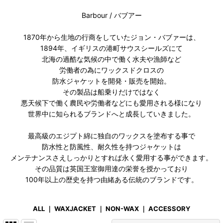
Barbour / バブアー
1870年から生地の行商をしていたジョン・バブァーは、
1894年、イギリスの港町サウスシールズにて
北海の過酷な気候の中で働く水夫や漁師など
労働者の為にワックスドクロスの
防水ジャケットを開発・販売を開始。
その製品は船乗りだけではなく
悪天候下で働く農民や労働者などにも愛用される様になり
世界中に知られるブランドへと成長していきました。
最高級のエジプト綿に独自のワックスを塗布する事で
防水性と防風性、耐久性を持つジャケットは
メンテナンスさえしっかりとすれば永く愛用する事ができます。
その品質は英国王室御用達の栄誉を授かっており
100年以上の歴史を持つ由緒ある伝統のブランドです。
ALL
｜
WAXJACKET
｜
NON-WAX
｜
ACCESSORY