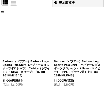
表示順変更
閉じる
9
件
表示数
:
在庫あり
並び順
:
絞り込む
Barbour（バブアー）Barbour Logo
Barbour（バブアー）Barbour Logo
Sports Polo Shirt （バブアーロゴス
Sports Polo Shirt （バブアーロゴス
ポーツポロシャツ） / White（ホワイ
ポーツポロシャツ） / Navy（ネイビ
ト）・Olive（オリーブ）
[
15-BB-
ー）・PPL（ブラウン系）
[
15-BB-
261MML1545
]
261MML1545
]
11,000
円
(税別)
11,000
円
(税別)
(
税込
:
12,100
円
)
(
税込
:
12,100
円
)