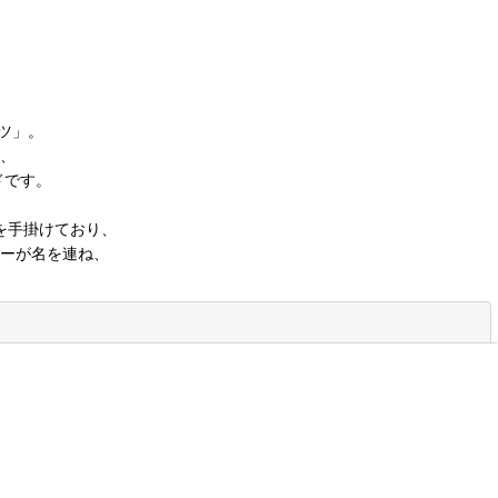
ャツ」。
、
ドです。
を手掛けており、
ーが名を連ね、
。
閉じる