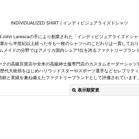
INDIVIDUALIZED SHIRT / インディビジュアライズドシャツ
1年John Larescaの手により創業された「インディビジュアライズドシ
業から半世紀以上経った今も一枚のシャツへのこだわりは一貫しており
ムメイドの分野ではアメリカ国内シェア1位を誇るファクトリーブラン
ークの高級百貨店や全米の高級紳士服専門店のカスタムオーダーシャツ
歴代大統領をはじめハリウッドスターやスポーツ選手などセレブリティ
信頼と実績を兼ね備えたファクトリーブランドとして評価されています
表示順変更