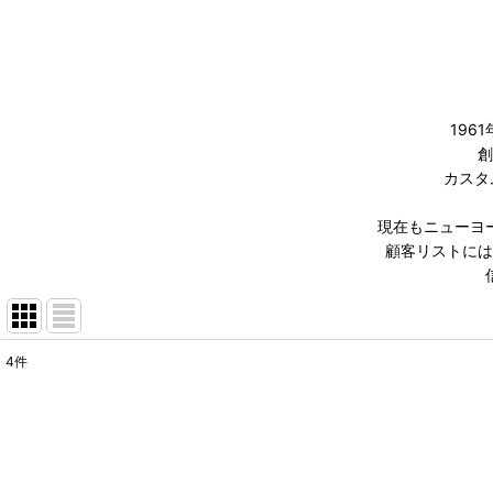
196
創
カスタ
現在もニューヨ
顧客リストには
4
件
表示数
:
在庫あり
並び順
: