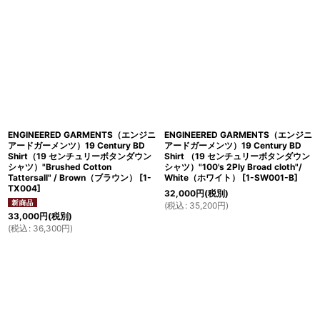
在庫あり
並び順
:
絞り込む
ENGINEERED GARMENTS（エンジニ
ENGINEERED GARMENTS（エンジニ
アードガーメンツ）19 Century BD
アードガーメンツ）19 Century BD
Shirt（19 センチュリーボタンダウン
Shirt （19 センチュリーボタンダウン
シャツ）"Brushed Cotton
シャツ）"100's 2Ply Broad cloth"/
Tattersall" / Brown（ブラウン）
[
1-
White（ホワイト）
[
1-SW001-B
]
TX004
]
32,000
円
(税別)
(
税込
:
35,200
円
)
33,000
円
(税別)
(
税込
:
36,300
円
)