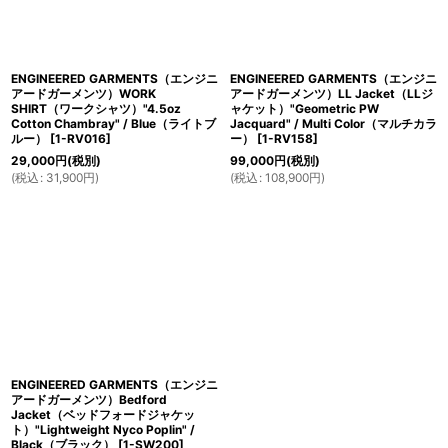
ENGINEERED GARMENTS（エンジニ
ENGINEERED GARMENTS（エンジニ
アードガーメンツ）WORK
アードガーメンツ）LL Jacket（LLジ
SHIRT（ワークシャツ）"4.5oz
ャケット）"Geometric PW
Cotton Chambray" / Blue（ライトブ
Jacquard" / Multi Color（マルチカラ
ルー）
[
1-RV016
]
ー）
[
1-RV158
]
29,000
円
(税別)
99,000
円
(税別)
(
税込
:
31,900
円
)
(
税込
:
108,900
円
)
ENGINEERED GARMENTS（エンジニ
アードガーメンツ）Bedford
Jacket（ベッドフォードジャケッ
ト）"Lightweight Nyco Poplin" /
Black（ブラック）
[
1-SW200
]