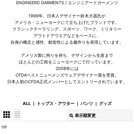
ENGINEERD GARMENTS / エンジニアードガーメンツ
1999年、日本人デザイナー鈴木大器氏が
アメリカ・ニューヨークにて立ち上げたブランドです。
クラシックテーラリング、スポーツ、ワーク、ミリタリー
アウトドアウエアなどをベースに、
自身の概念と感性、創造性による服作りを表現しています。
アメリカ製に拘りを持ち、デザインから生産まで
ほとんどの工程をニューヨークにて行っています。
2008年には
CFDAベストニューメンズウェアデザイナー賞を受賞。
日本人初のCFDA正式メンバーとしてエントリーされています。
ALL
｜
トップス・アウター
｜
パンツ
｜
グッズ
表示順変更
閉じる
5
件
表示数
: