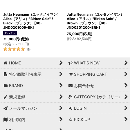
絞り込む
Jutta Neumann（ユッタノイマン）
Jutta Neumann（ユッタノイマン）
Alice（アリス）"Birken Sole" /
Alice（アリス）"Birken Sole" /
Black（ブラック）
[
60-
Brown（ブラウン）
[
60-
JND0201009-BK
]
JND0201200-BRN
]
75,000
円
(税別)
(
税込
:
82,500
円
)
75,000
円
(税別)
(
税込
:
82,500
円
)
1
件
HOME
WHAT'S NEW
特定商取引法表示
SHOPPING CART
BRAND
お問合わせ
新規登録
CATEGORY (カテゴリー)
メールマガジン
LOGIN
利用案内
PICK UP