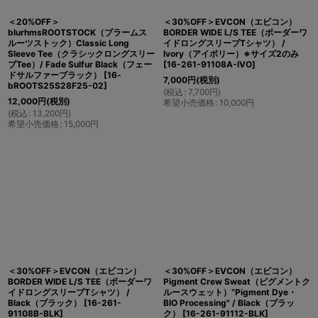
＜20%OFF＞
＜30%OFF＞EVCON（エビコン）
blurhmsROOTSTOCK（ブラームス
BORDER WIDE L/S TEE（ボーダーワ
ルーツストック）Classic Long
イドロングスリーブTシャツ） /
Sleeve Tee（クラシックロングスリー
Ivory（アイボリー）※サイズ2のみ
ブTee）/ Fade Sulfur Black（フェー
[
16-261-91108A-IVO
]
ドサルファーブラック）
[
16-
7,000
円
(税別)
bROOTS25S28F25-02
]
(
税込
:
7,700
円
)
12,000
円
(税別)
希望小売価格
:
10,000
円
(
税込
:
13,200
円
)
希望小売価格
:
15,000
円
＜30%OFF＞EVCON（エビコン）
＜30%OFF＞EVCON（エビコン）
BORDER WIDE L/S TEE（ボーダーワ
Pigment Crew Sweat（ピグメントク
イドロングスリーブTシャツ） /
ルースウェット）”Pigment Dye・
Black（ブラック）
[
16-261-
BIO Processing" / Black（ブラッ
91108B-BLK
]
ク）
[
16-261-91112-BLK
]