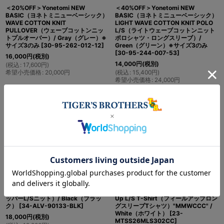
＜20%OFF＞Yonetomi NEW
＜40%OFF＞Yonetomi NEW
BASIC（ヨネトミニューベーシック）
BASIC（ヨネトミニューベーシック）
WAVE COTTON KNIT
LIGHT WAVE COTTON KNIT POLO
PULLOVER（ウェーブコットンニッ
L/S（ライトウェーブコットンニット
トプルオーバー）/ Gray（グレー）※
ポロシャツ・ロングスリーブ）/
サイズ3のみ
[
30-95-262-012-12
]
Green（グリーン）※サイズ3のみ
[
30-95-244-007-53
]
16,000
円
(税別)
14,000
円
(税別)
(
税込
:
17,600
円
)
希望小売価格
:
20,000
円
(
税込
:
15,400
円
)
希望小売価格
:
24,000
円
＜30%OFF＞alvana（アルヴァナ）
＜30%OFF＞MMWCCC（マーモット
WASHI SKIPPER L/S KNIT（和紙スキ
×シティーカントリーシティー）Feel
ッパーL/Sニット）/ Black（ブラッ
Up L/S T-Shirt（フィールアップロン
ク）
[
34-ALV-90133-BLK
]
グスリーブTシャツ）"MMWCCC" /
White（ホワイト）
[
23-
18,000
円
(税別)
MTSS26MLS302CC
]