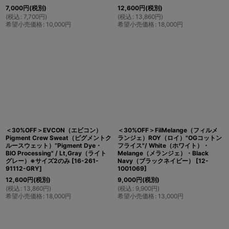
7,000
円
(税別)
12,600
円
(税別)
(
税込
:
7,700
円
)
(
税込
:
13,860
円
)
希望小売価格
:
10,000
円
希望小売価格
:
18,000
円
＜30%OFF＞EVCON（エビコン）
＜30%OFF＞FilMelange（フィルメ
Pigment Crew Sweat（ピグメントク
ランジェ）ROY（ロイ）"OGコットン
ルースウェット）”Pigment Dye・
フライス"/ White（ホワイト）・
BIO Processing" / Lt,Gray（ライト
Melange（メランジェ）・Black
グレー）※サイズ2のみ
[
16-261-
Navy（ブラックネイビー）
[
12-
91112-GRY
]
1001069
]
12,600
円
(税別)
9,000
円
(税別)
(
税込
:
13,860
円
)
(
税込
:
9,900
円
)
希望小売価格
:
18,000
円
希望小売価格
:
13,000
円