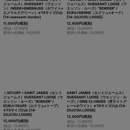
ジェームス）OUESSANT（ウエッソ
ジェームス）OUESSANT LOOSE（ウ
ン）/NEIGE×EMERAUDE（ホワイト×
エッソン・ルーズ）"BORDER" /
エメラルドグリーン）※T4サイズのみ
ECRU×SIENNE（エクリュ×オーク）
[
14-ouessant-border
]
[
14-20JCOU.LOOSE
]
11,000
円
(税別)
12,600
円
(税別)
(
税込
:
12,100
円
)
(
税込
:
13,860
円
)
希望小売価格
:
16,000
円
希望小売価格
:
18,000
円
＜30%OFF＞SAINT JAMES（セント
SAINT JAMES（セントジェームス）
ジェームス）OUESSANT LOOSE（ウ
OUESSANT LOOSE（ウエッソン・ル
エッソン・ルーズ）"BORDER" /
ーズ）/ GRIS CL×NEIGE（杢ライトグ
ECRU×TAUPE（エクリュ×トープ）
レー×ホワイト）※T6サイズのみ
[
14-
※T5サイズのみ
[
14-
20JCOU.LOOSE
]
20JCOU.LOOSE
]
12,600
円
(税別)
12,600
円
(税別)
(
税込
:
13,860
円
)
(
税込
:
13,860
円
)
希望小売価格
:
18,000
円