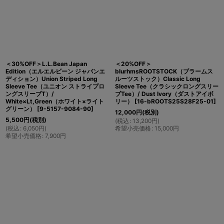
＜30%OFF＞L.L.Bean Japan
＜20%OFF＞
Edition（エルエルビーン ジャパンエ
blurhmsROOTSTOCK（ブラームス
ディション）Union Striped Long
ルーツストック）Classic Long
Sleeve Tee（ユニオン ストライプロ
Sleeve Tee（クラシックロングスリー
ングスリーブT）/
ブTee）/ Dust Ivory（ダストアイボ
White×Lt,Green（ホワイト×ライト
リー）
[
16-bROOTS25S28F25-01
]
グリーン）
[
9-5157-9084-90
]
12,000
円
(税別)
5,500
円
(税別)
(
税込
:
13,200
円
)
(
税込
:
6,050
円
)
希望小売価格
:
15,000
円
希望小売価格
:
7,900
円