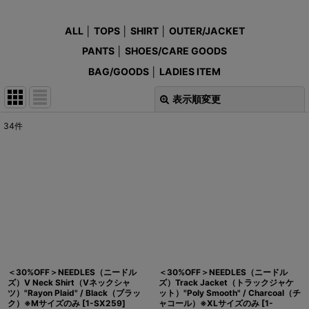
ALL
│
TOPS
│
SHIRT
│
OUTER/JACKET
PANTS
│
SHOES/CARE GOODS
BAG/GOODS
│
LADIES ITEM
表示順変更
閉じる
34
件
表示数
:
在庫あり
並び順
:
絞り込む
＜30%OFF＞NEEDLES（ニードル
＜30%OFF＞NEEDLES（ニードル
ズ）V Neck Shirt（Vネックシャ
ズ）Track Jacket（トラックジャケ
ツ）"Rayon Plaid" / Black（ブラッ
ット）"Poly Smooth" / Charcoal（チ
ク）※Mサイズのみ
[
1-SX259
]
ャコール）※XLサイズのみ
[
1-