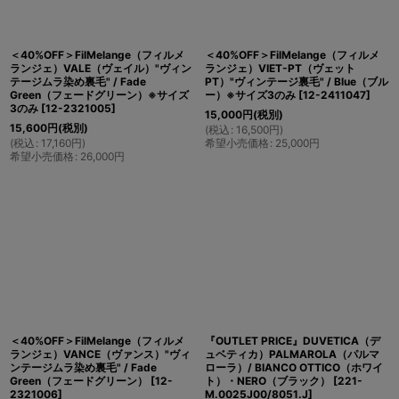
＜40%OFF＞FilMelange（フィルメ
＜40%OFF＞FilMelange（フィルメ
ランジェ）VALE（ヴェイル）"ヴィン
ランジェ）VIET-PT（ヴェット
テージムラ染め裏毛" / Fade
PT）"ヴィンテージ裏毛" / Blue（ブル
Green（フェードグリーン）※サイズ
ー）※サイズ3のみ
[
12-2411047
]
3のみ
[
12-2321005
]
15,000
円
(税別)
15,600
円
(税別)
(
税込
:
16,500
円
)
(
税込
:
17,160
円
)
希望小売価格
:
25,000
円
希望小売価格
:
26,000
円
＜40%OFF＞FilMelange（フィルメ
『OUTLET PRICE』DUVETICA（デ
ランジェ）VANCE（ヴァンス）"ヴィ
ュベティカ）PALMAROLA（パルマ
ンテージムラ染め裏毛" / Fade
ローラ）/ BIANCO OTTICO（ホワイ
Green（フェードグリーン）
[
12-
ト）・NERO（ブラック）
[
221-
2321006
]
M.0025J00/8051.J
]