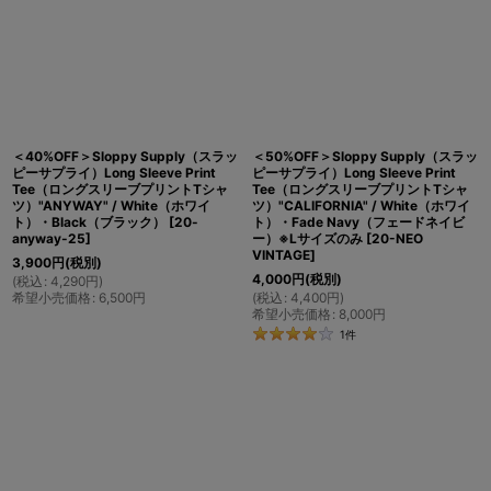
＜40%OFF＞Sloppy Supply（スラッ
＜50%OFF＞Sloppy Supply（スラッ
ピーサプライ）Long Sleeve Print
ピーサプライ）Long Sleeve Print
Tee（ロングスリーブプリントTシャ
Tee（ロングスリーブプリントTシャ
ツ）"ANYWAY" / White（ホワイ
ツ）"CALIFORNIA" / White（ホワイ
ト）・Black（ブラック）
[
20-
ト）・Fade Navy（フェードネイビ
anyway-25
]
ー）※Lサイズのみ
[
20-NEO
VINTAGE
]
3,900
円
(税別)
4,000
円
(税別)
(
税込
:
4,290
円
)
希望小売価格
:
6,500
円
(
税込
:
4,400
円
)
希望小売価格
:
8,000
円
1
件