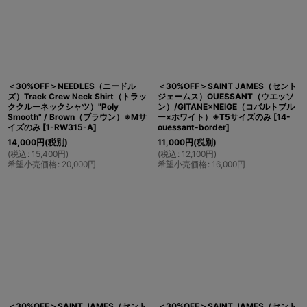
＜30%OFF＞NEEDLES（ニードル
＜30%OFF＞SAINT JAMES（セント
ズ）Track Crew Neck Shirt（トラッ
ジェームス）OUESSANT（ウエッソ
ククルーネックシャツ）"Poly
ン）/GITANE×NEIGE（コバルトブル
Smooth" / Brown（ブラウン）※Mサ
ー×ホワイト）※T5サイズのみ
[
14-
イズのみ
[
1-RW315-A
]
ouessant-border
]
14,000
円
(税別)
11,000
円
(税別)
(
税込
:
15,400
円
)
(
税込
:
12,100
円
)
希望小売価格
:
20,000
円
希望小売価格
:
16,000
円
＜30%OFF＞SAINT JAMES（セント
＜30%OFF＞SAINT JAMES（セント