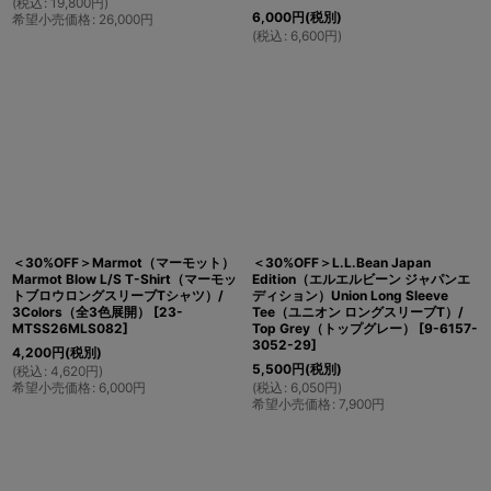
(
税込
:
19,800
円
)
6,000
円
(税別)
希望小売価格
:
26,000
円
(
税込
:
6,600
円
)
＜30%OFF＞Marmot（マーモット）
＜30%OFF＞L.L.Bean Japan
Marmot Blow L/S T-Shirt（マーモッ
Edition（エルエルビーン ジャパンエ
トブロウロングスリーブTシャツ）/
ディション）Union Long Sleeve
3Colors（全3色展開）
[
23-
Tee（ユニオン ロングスリーブT）/
MTSS26MLS082
]
Top Grey（トップグレー）
[
9-6157-
3052-29
]
4,200
円
(税別)
5,500
円
(税別)
(
税込
:
4,620
円
)
希望小売価格
:
6,000
円
(
税込
:
6,050
円
)
希望小売価格
:
7,900
円