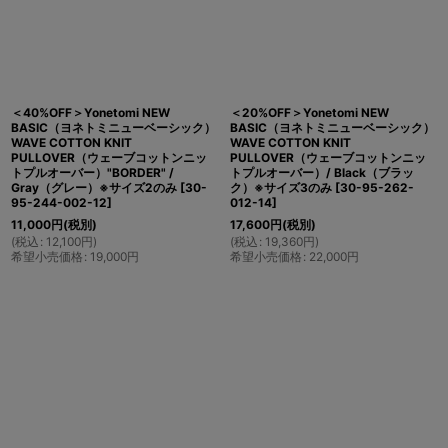
＜40%OFF＞Yonetomi NEW
＜20%OFF＞Yonetomi NEW
BASIC（ヨネトミニューベーシック）
BASIC（ヨネトミニューベーシック）
WAVE COTTON KNIT
WAVE COTTON KNIT
PULLOVER（ウェーブコットンニッ
PULLOVER（ウェーブコットンニッ
トプルオーバー）"BORDER" /
トプルオーバー）/ Black（ブラッ
Gray（グレー）※サイズ2のみ
[
30-
ク）※サイズ3のみ
[
30-95-262-
95-244-002-12
]
012-14
]
11,000
円
(税別)
17,600
円
(税別)
(
税込
:
12,100
円
)
(
税込
:
19,360
円
)
希望小売価格
:
19,000
円
希望小売価格
:
22,000
円