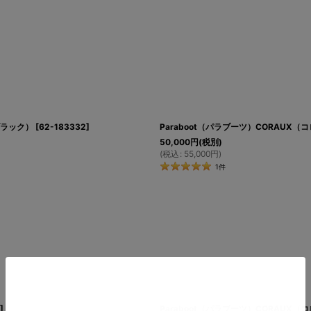
革ブラック）
[
62-183332
]
Paraboot（パラブーツ）CORAUX（コ
50,000
円
(税別)
(
税込
:
55,000
円
)
1
件
]
Paraboot（パラブーツ）CORAUX（コ