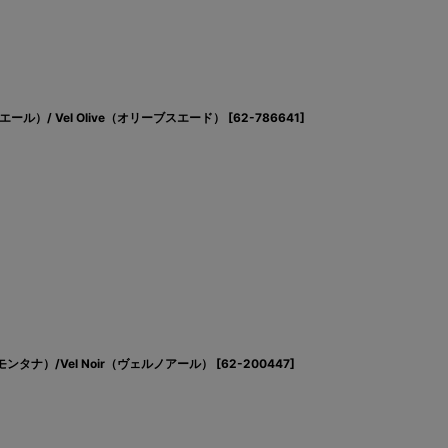
エール）/ Vel Olive（オリーブスエード）
[
62-786641
]
モンタナ）/Vel Noir（ヴェルノアール）
[
62-200447
]