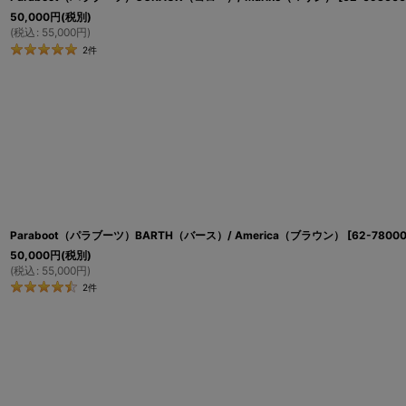
50,000
円
(税別)
(
税込
:
55,000
円
)
2
件
Paraboot（パラブーツ）BARTH（バース）/ America（ブラウン）
[
62-78000
50,000
円
(税別)
(
税込
:
55,000
円
)
2
件