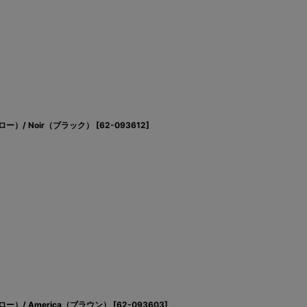
ロー）/ Noir（ブラック）
[
62-093612
]
ロー）/ America（ブラウン）
[
62-093603
]