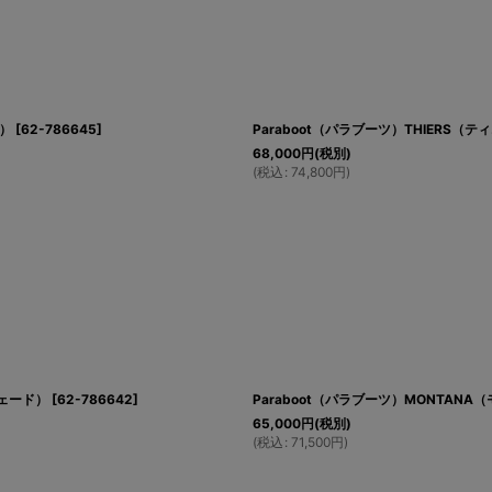
ド）
[
62-786645
]
Paraboot（パラブーツ）THIERS（ティ
68,000
円
(税別)
(
税込
:
74,800
円
)
ウェード）
[
62-786642
]
Paraboot（パラブーツ）MONTANA（
65,000
円
(税別)
(
税込
:
71,500
円
)