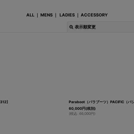
ALL
｜
MENS
｜
LADIES
｜
ACCESSORY
表示順変更
絞り込む
312
]
Paraboot（パラブーツ）PACIFIC（
60,000
円
(税別)
(
税込
:
66,000
円
)