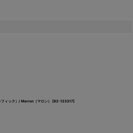
閉じる
パシフィック）/ Marron（マロン）
[
62-123317
]