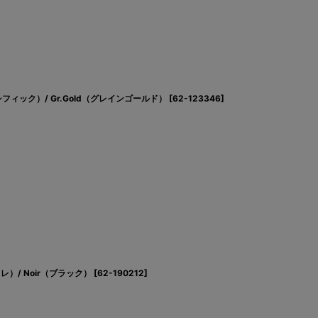
パシフィック）/ Gr.Gold（グレインゴールド）
[
62-123346
]
ェレ）/ Noir（ブラック）
[
62-190212
]