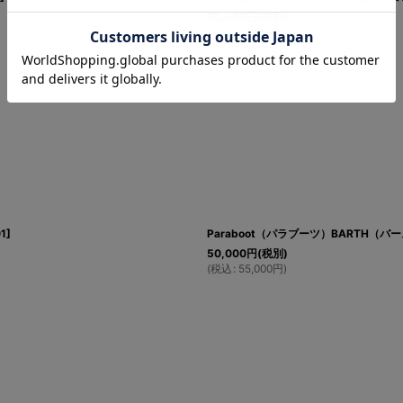
50,000
円
(税別)
(
税込
:
55,000
円
)
1
]
Paraboot（パラブーツ）BARTH（バー
50,000
円
(税別)
(
税込
:
55,000
円
)