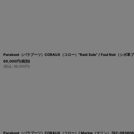
Paraboot（パラブーツ）CORAUX（コロー）"Raid Sole" / Foul Noir（シボ
60,000
円
(税別)
(
税込
:
66,000
円
)
Paraboot（パラブーツ）CORAUX（コロー）/ Marine（マリン）
[
62-093606