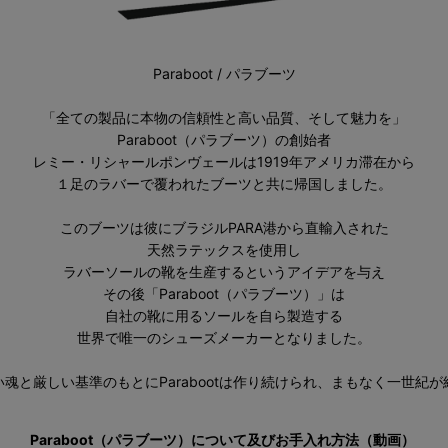
Paraboot / パラブーツ
「全ての製品に本物の信頼性と高い品質、そして魅力を」
Paraboot（パラブーツ）の創始者
レミー・リシャールポンヴェールは1919年アメリカ滞在から
１足のラバーで覆われたブーツと共に帰国しました。
このブーツは彼にブラジルPARA港から直輸入された
天然ラテックスを使用し
ラバーソールの靴を生産するというアイデアを与え
その後「Paraboot（パラブーツ）」は
自社の靴に用るソールを自ら製造する
世界で唯一のシューズメーカーとなりました。
魂と厳しい基準のもとにParabootは作り続けられ、まもなく一世紀
Paraboot（パラブーツ）について及びお手入れ方法（動画）