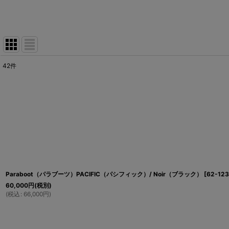
42
件
表示数
:
在庫あり
並び順
:
Paraboot（パラブーツ）PACIFIC（パシフィック）/ Noir（ブラック）
[
62-123
60,000
円
(税別)
(
税込
:
66,000
円
)