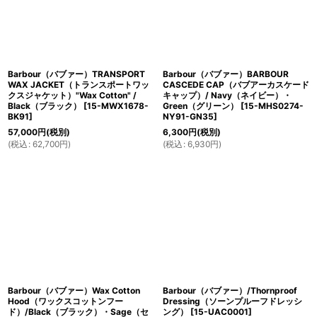
Barbour（バブァー）TRANSPORT
Barbour（バブァー）BARBOUR
WAX JACKET（トランスポートワッ
CASCEDE CAP（バブアーカスケード
クスジャケット）"Wax Cotton" /
キャップ）/ Navy（ネイビー）・
Black（ブラック）
[
15-MWX1678-
Green（グリーン）
[
15-MHS0274-
BK91
]
NY91-GN35
]
57,000
円
(税別)
6,300
円
(税別)
(
税込
:
62,700
円
)
(
税込
:
6,930
円
)
Barbour（バブァー）Wax Cotton
Barbour（バブァー）/Thornproof
Hood（ワックスコットンフー
Dressing（ソーンプルーフドレッシ
ド）/Black（ブラック）・Sage（セ
ング）
[
15-UAC0001
]