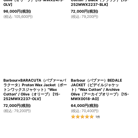
OLV
]
252MWX2237-BLK
]
96,000
円
(税別)
72,000
円
(税別)
(
税込
:
105,600
円
)
(
税込
:
79,200
円
)
Barbour×BARACUTA（バブァー×バ
Barbour（バブァー）BEDALE
ラクータ）Proton Wax Jacket（ポー
JACKET（ビデイルジャケッ
トンワックスジャケット）"Wax
ト）"Wax Cotton" / Archive
Cotton" / Olive（オリーブ）
[
15-
Olive（アーカイブオリーブ）
[
15-
252MWX2237-OLV
]
MWX0018-AO
]
72,000
円
(税別)
64,000
円
(税別)
(
税込
:
79,200
円
)
(
税込
:
70,400
円
)
1
件