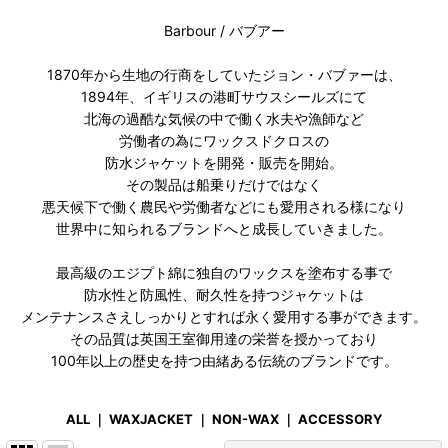
Barbour / バブアー
1870年から生地の行商をしていたジョン・バブァーは、
1894年、イギリスの港町サウスシールズにて
北海の過酷な気候の中で働く水夫や漁師など
労働者の為にワックスドクロスの
防水ジャケットを開発・販売を開始。
その製品は船乗りだけではなく
悪天候下で働く農民や労働者などにも愛用される様になり
世界中に知られるブランドへと成長していきました。
最高級のエジプト綿に独自のワックスを塗布する事で
防水性と防風性、耐久性を持つジャケットは
メンテナンスさえしっかりとすれば永く愛用する事ができます。
その品質は英国王室御用達の栄誉を授かっており
100年以上の歴史を持つ由緒ある伝統のブランドです。
ALL
｜
WAXJACKET
｜
NON-WAX
｜
ACCESSORY