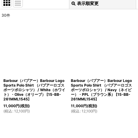
表示順変更
閉じる
30
件
サブカテゴリ
:
表示数
:
在庫あり
並び順
:
Barbour（バブアー）Barbour Logo
Barbour（バブアー）Barbour Logo
絞り込む
Sports Polo Shirt （バブアーロゴス
Sports Polo Shirt （バブアーロゴス
ポーツポロシャツ） / White（ホワイ
ポーツポロシャツ） / Navy（ネイビ
ト）・Olive（オリーブ）
[
15-BB-
ー）・PPL（ブラウン系）
[
15-BB-
261MML1545
]
261MML1545
]
11,000
円
(税別)
11,000
円
(税別)
(
税込
:
12,100
円
)
(
税込
:
12,100
円
)