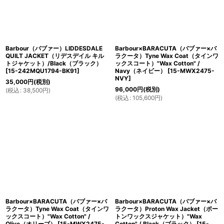
Barbour（バブァー）LIDDESDALE
Barbour×BARACUTA（バブァー×バ
QUILT JACKET（リデスデイル キル
ラクータ）Tyne Wax Coat（タインワ
トジャケット）/Black（ブラック）
ックスコート）"Wax Cotton" /
[
15-242MQU1794-BK91
]
Navy（ネイビー）
[
15-MWX2475-
NVY
]
35,000
円
(税別)
96,000
円
(税別)
(
税込
:
38,500
円
)
(
税込
:
105,600
円
)
Barbour×BARACUTA（バブァー×バ
Barbour×BARACUTA（バブァー×バ
ラクータ）Tyne Wax Coat（タインワ
ラクータ）Proton Wax Jacket（ポー
ックスコート）"Wax Cotton" /
トンワックスジャケット）"Wax
Olive（オリーブ）
[
15-MWX2475-
Cotton" / Black（ブラック）
[
15-