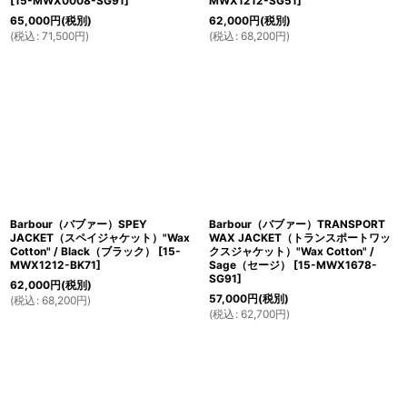
[
15-MWX0008-SG91
]
MWX1212-SG51
]
65,000
円
(税別)
62,000
円
(税別)
(
税込
:
71,500
円
)
(
税込
:
68,200
円
)
Barbour（バブァー）SPEY
Barbour（バブァー）TRANSPORT
JACKET（スペイジャケット）"Wax
WAX JACKET（トランスポートワッ
Cotton" / Black（ブラック）
[
15-
クスジャケット）"Wax Cotton" /
MWX1212-BK71
]
Sage（セージ）
[
15-MWX1678-
SG91
]
62,000
円
(税別)
57,000
円
(税別)
(
税込
:
68,200
円
)
(
税込
:
62,700
円
)