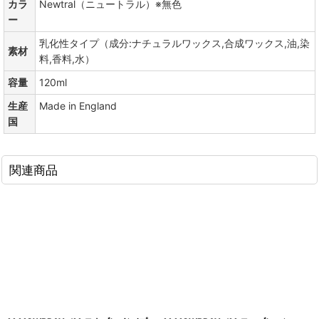
カラ
Newtral（ニュートラル）※無色
ー
乳化性タイプ（成分:ナチュラルワックス,合成ワックス,油,染
素材
料,香料,水）
容量
120ml
生産
Made in England
国
関連商品