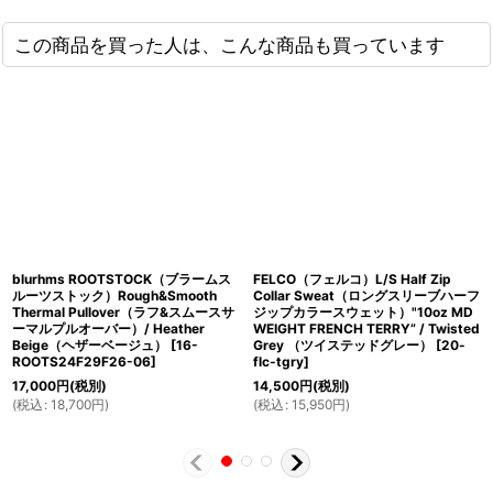
この商品を買った人は、こんな商品も買っています
blurhms ROOTSTOCK（ブラームス
FELCO（フェルコ）L/S Half Zip
ルーツストック）Rough&Smooth
Collar Sweat（ロングスリーブハーフ
Thermal Pullover（ラフ&スムースサ
ジップカラースウェット）"10oz MD
ーマルプルオーバー）/ Heather
WEIGHT FRENCH TERRY” / Twisted
Beige（ヘザーベージュ）
[
16-
Grey （ツイステッドグレー）
[
20-
ROOTS24F29F26-06
]
flc-tgry
]
17,000
円
(税別)
14,500
円
(税別)
(
税込
:
18,700
円
)
(
税込
:
15,950
円
)