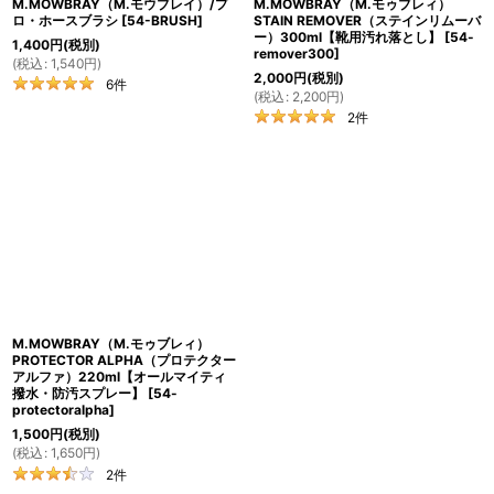
M.MOWBRAY（M.モウブレイ）/プ
M.MOWBRAY（M.モゥブレィ）
ロ・ホースブラシ
[
54-BRUSH
]
STAIN REMOVER（ステインリムーバ
ー）300ml【靴用汚れ落とし】
[
54-
1,400
円
(税別)
remover300
]
(
税込
:
1,540
円
)
2,000
円
(税別)
6
件
(
税込
:
2,200
円
)
2
件
M.MOWBRAY（M.モゥブレィ）
PROTECTOR ALPHA（プロテクター
アルファ）220ml【オールマイティ
撥水・防汚スプレー】
[
54-
protectoralpha
]
1,500
円
(税別)
(
税込
:
1,650
円
)
2
件