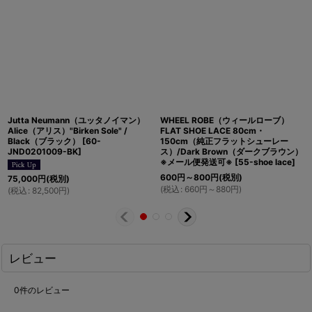
Jutta Neumann（ユッタノイマン）
WHEEL ROBE（ウィールローブ）
Alice（アリス）"Birken Sole" /
FLAT SHOE LACE 80cm・
Black（ブラック）
[
60-
150cm（純正フラットシューレー
JND0201009-BK
]
ス）/Dark Brown（ダークブラウン）
※メール便発送可※
[
55-shoe lace
]
600
円
～800
円
(税別)
75,000
円
(税別)
(
税込
:
660
円
～880
円
)
(
税込
:
82,500
円
)
レビュー
0
件のレビュー