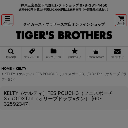
078-331-4450
神戸三宮高架下老舗セレクトショップ
送料660円 お買上げ税込10,000円以上送料無料（一部除外地域あり）
メニュー
カート
タイガース・ブラザース本店オンラインショップ
商品検索
ブランド一覧
カテゴリ一覧
お気に入り
Official Website
問い合わせ
HOME
>
KELTY
>
KELTY（ケルティ）FES POUCH3（フェスポーチ3）/O.D×Tan（オリーブドラ
ブ×タン）
KELTY（ケルティ）FES POUCH3（フェスポーチ
3）/O.D×Tan（オリーブドラブ×タン）
[
60-
32592347
]