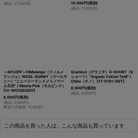
10,000
円
(税別)
(
税込
:
27,500
円
)
(
税込
:
11,000
円
)
＜40%OFF＞FilMelange（フィルメ
Gramicci（グラミチ）G-SHORT（G
ランジェ）WOOL-SUNNY（ウールサ
ショーツ）"Organic Cotton Twill" /
ニー）"ニュージーランドメリノウー
Chino（チノ）
[
17-G101-OGT
]
ル天竺" / Mocha Pink（モカピンク）
8,000
円
(税別)
[
12-WO1003001
]
(
税込
:
8,800
円
)
9,000
円
(税別)
(
税込
:
9,900
円
)
希望小売価格
:
15,000
円
この商品を買った人は、こんな商品も買っています