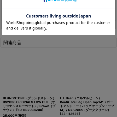
素材
Cordura 500D Nylon
サイズ
縦:約11cm×横:約17.5cm×マチ:約1cm
生産国
Made in Philippines
関連商品
BLUNDSTONE（ブランドストーン）
L.L.Bean（エルエルビーン）
BS2038 ORIGINALS LOW CUT（オ
Boat&Tote Bag Open Top"M"（ボー
リジナルスローカット）/ Brown（ブ
トアンドトートバッグ オープントップ
ラウン）
[
60-BS2038200
]
M）/ Dk.Green（ダークグリーン）
[
33-112636
]
25,000
円
(税別)