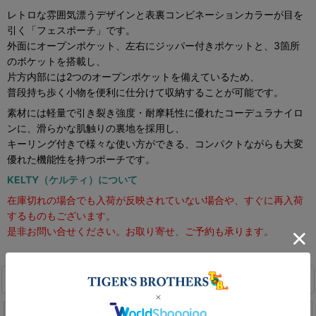
レトロな雰囲気漂うデザインと表裏コンビネーションカラーが目を
引く「フェスポーチ」です。
外面にオープンポケット、左右にジッパー付きポケットと、3箇所
のポケットを搭載し、
片方内部には2つのオープンポケットを備えているため、
普段持ち歩く小物を便利に仕分けて収納することが可能です。
素材には軽量で引き裂き強度・耐摩耗性に優れたコーデュラナイロ
ンに、滑らかな肌触りの裏地を採用し、
キーリング付きで様々な使い方ができる、コンパクトながらも大変
優れた機能性を持つポーチです。
KELTY（ケルティ）について
在庫切れの場合でも入荷が反映されていない場合や、すぐに再入荷
するものもございます。
是非お問い合せください。お取り寄せ、ご予約も承ります。
商品詳細
カラー
O.D×Tan（オリーブドラブ×タン）