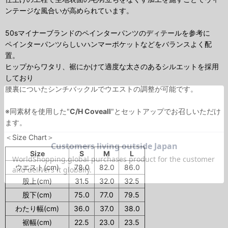
ンテージな風合いが高められています。
50sマイナーブランドのペインターパンツのディテールを参考に
ペインターパンツらしいハンマーポケットなどをバランスよく配
置。
ヒップからワタリ、裾にかけて適度な太さのあるシルエットを採用
しており
腰裏についたシンチバックルでウエストの調整が可能です。
※同素材を使用した"
C/H Coveall
"とセットアップでお召しいただけ
ます。
＜Size Chart＞
Size
S
M
L
ウエスト(cm)
78.0
82.0
86.0
股上(cm)
31.5
32.0
32.5
股下(cm)
75.0
77.0
79.5
わたり幅(cm)
36.0
37.0
38.0
裾幅(cm)
22.5
23.0
23.5