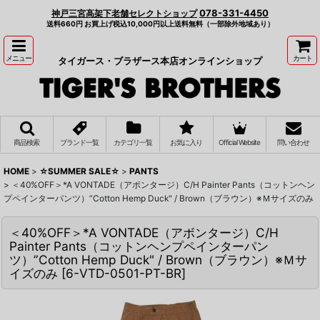
078-331-4450
神戸三宮高架下老舗セレクトショップ
送料660円 お買上げ税込10,000円以上送料無料（一部除外地域あり）
メニュー
カート
タイガース・ブラザース本店オンラインショップ
商品検索
ブランド一覧
カテゴリ一覧
お気に入り
Official Website
問い合わせ
HOME
>
☆SUMMER SALE☆
>
PANTS
>
＜40%OFF＞*A VONTADE（アボンタージ）C/H Painter Pants（コットンヘン
プペインターパンツ）”Cotton Hemp Duck" / Brown（ブラウン）※Ｍサイズのみ
＜40%OFF＞*A VONTADE（アボンタージ）C/H
Painter Pants（コットンヘンプペインターパン
ツ）”Cotton Hemp Duck" / Brown（ブラウン）※Ｍサ
イズのみ
[
6-VTD-0501-PT-BR
]