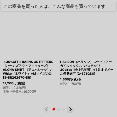
この商品を買った人は、こんな商品も買っています
＜30%OFF＞BARNS OUTFITTERS
HALISON（ハリソン）スーピマアー
（バーンズアウトフィッターズ）
ガイルソックス ”パステル” /
ALOHA SHIRT （アロハシャツ）/
3Colros（全3色展開）※3足までメー
White（ホワイト）※Mサイズのみ
ル便発送可
[
2-626280
]
[
3-BR262670-BR
]
1,600
円
(税別)
11,200
円
(税別)
(
税込
:
1,760
円
)
(
税込
:
12,320
円
)
希望小売価格
:
16,000
円