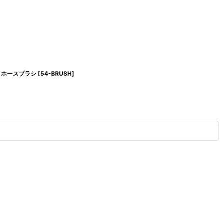
ロ・ホースブラシ
[
54-BRUSH
]