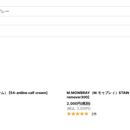
プレー
ーム）
[
54-aniline calf cream
]
M.MOWBRAY（M.モゥブレィ）STA
remover300
]
2,000
円
(税別)
(
税込
:
2,200
円
)
2
件