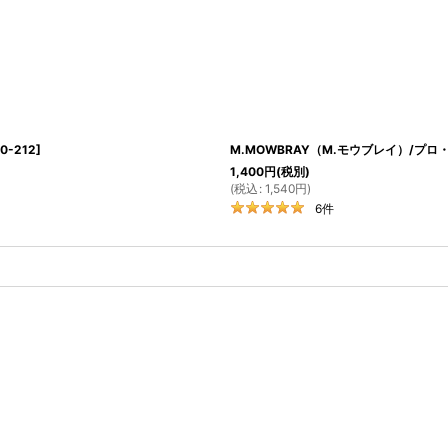
0-212
]
M.MOWBRAY（M.モウブレイ）/プ
1,400
円
(税別)
(
税込
:
1,540
円
)
6
件