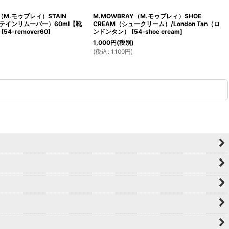
（M.モゥブレィ）STAIN
M.MOWBRAY（M.モゥブレィ）SHOE
ステインリムーバー）60ml【靴
CREAM（シュークリーム）/London Tan（ロ
[
54-remover60
]
ンドンタン）
[
54-shoe cream
]
1,000
円
(税別)
(
税込
:
1,100
円
)