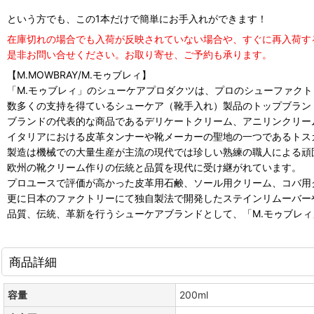
という方でも、この1本だけで簡単にお手入れができます！
在庫切れの場合でも入荷が反映されていない場合や、すぐに再入荷す
是非お問い合せください。お取り寄せ、ご予約も承ります。
【M.MOWBRAY/M.モゥブレィ】
「M.モゥブレィ」のシューケアプロダクツは、プロのシューファク
数多くの支持を得ているシューケア（靴手入れ）製品のトップブラン
ブランドの代表的な商品であるデリケートクリーム、アニリンクリー
イタリアにおける皮革タンナーや靴メーカーの聖地の一つであるトス
製造は機械での大量生産が主流の現代では珍しい熟練の職人による頑
欧州の靴クリーム作りの伝統と品質を現代に受け継がれています。
プロユースで評価が高かった皮革用石鹸、ソール用クリーム、コバ用
更に日本のファクトリーにて独自製法で開発したステインリムーバー
品質、伝統、革新を行うシューケアブランドとして、「M.モゥブレ
商品詳細
容量
200ml