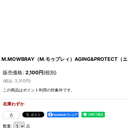
M.MOWBRAY（M.モゥブレィ）AGING&PROTE
販売価格
:
2,100
円
(税別)
(
税込
:
2,310
円
)
この商品はポイント利用の対象外です。
在庫わずか
Facebookでシェア
数量
:
点