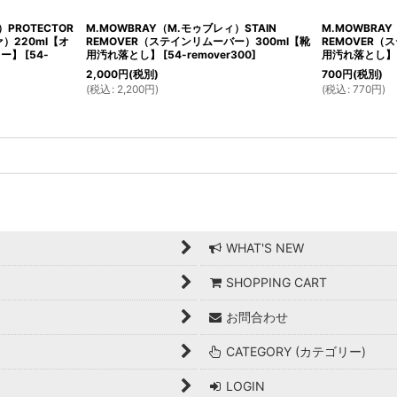
PROTECTOR
M.MOWBRAY（M.モゥブレィ）STAIN
M.MOWBRAY
）220ml【オ
REMOVER（ステインリムーバー）300ml【靴
REMOVER（
レー】
[
54-
用汚れ落とし】
[
54-remover300
]
用汚れ落とし】
2,000
円
(税別)
700
円
(税別)
(
税込
:
2,200
円
)
(
税込
:
770
円
)
WHAT'S NEW
SHOPPING CART
お問合わせ
CATEGORY (カテゴリー)
LOGIN