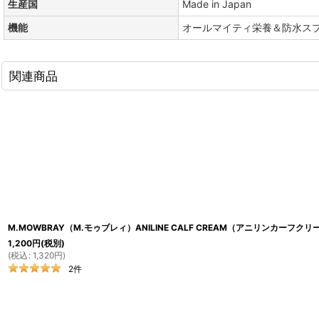
生産国
Made in Japan
機能
オールマイティ栄養＆防水ス
関連商品
M.MOWBRAY（M.モゥブレィ）ANILINE CALF CREAM（アニリンカーフクリ
1,200
円
(税別)
(
税込
:
1,320
円
)
2
件