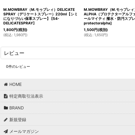
M.MOWBRAY（M.モゥブレィ）DELICATE
M.MOWBRAY（M.モゥブレィ）
SPRAY（デリケートスプレー）220ml【シミ
ALPHA（プロテクターアルファ
になりづらい保革スプレー】
[
54-
ールマイティ 撥水・防汚スプ
DELICATESPRAY
]
protectoralpha
]
1,800
円
(税別)
1,500
円
(税別)
(
税込
:
1,980
円
)
(
税込
:
1,650
円
)
レビュー
0
件のレビュー
HOME
特定商取引法表示
BRAND
新規登録
メールマガジン