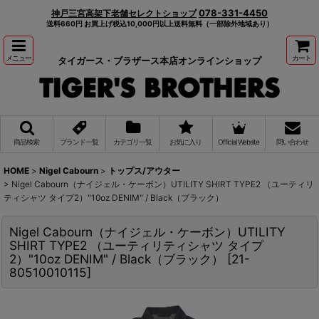
078-331-4450
神戸三宮高架下老舗セレクトショップ
送料660円 お買上げ税込10,000円以上送料無料（一部除外地域あり）
メニュー
カート
タイガース・ブラザース本店オンラインショップ
商品検索
ブランド一覧
カテゴリ一覧
お気に入り
Official Website
問い合わせ
HOME
>
Nigel Cabourn
>
トップス/アウター
>
Nigel Cabourn（ナイジェル・ケーボン）UTILITY SHIRT TYPE2 （ユーティリ
ティシャツ タイプ2）"10oz DENIM" / Black（ブラック）
Nigel Cabourn（ナイジェル・ケーボン）UTILITY
SHIRT TYPE2 （ユーティリティシャツ タイプ
2）"10oz DENIM" / Black（ブラック）
[
21-
80510010115
]