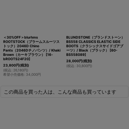
＜30%OFF＞blurhms
BLUNDSTONE（ブランドストーン）
ROOTSTOCK（ブラームスルーツス
BS558 CLASSICS ELASTIC SIDE
トック）2046D Chino
BOOTS（クラシックスサイドゴアブ
Pants（2046Dチノパンツ）/ Khaki
ーツ）/ Black（ブラック）
[
60-
Brown（カーキブラウン）
[
16-
BS558089
]
bROOTS24F20
]
28,000
円
(税別)
23,800
円
(税別)
(
税込
:
30,800
円
)
(
税込
:
26,180
円
)
希望小売価格
:
34,000
円
この商品を買った人は、こんな商品も買っています