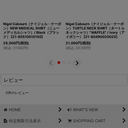
Nigel Cabourn（ナイジェル・ケーボ
Nigel Cabourn（ナイジェル・ケーボ
ン）NEW MEDICAL SHIRT（ニュー
ン）TURTLE NECK SHIRT（タートル
メディカルシャツ）/ Black（ブラッ
ネックシャツ）"WAFFLE" / Ivory（ア
ク）
[
21-80510010150
]
イボリー）
[
21-80490020025
]
29,000
円
(税別)
21,000
円
(税別)
(
税込
:
31,900
円
)
(
税込
:
23,100
円
)
レビュー
0
件のレビュー
HOME
WHAT'S NEW
特定商取引法表示
SHOPPING CART