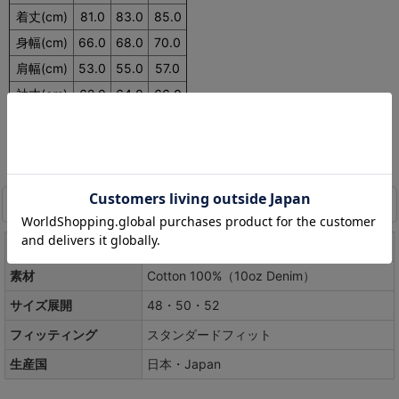
着丈(cm)
81.0
83.0
85.0
身幅(cm)
66.0
68.0
70.0
肩幅(cm)
53.0
55.0
57.0
袖丈(cm)
62.0
64.0
66.0
※サイズは実寸ですが、多少の個体差がございます。予めご了承く
ださい。
商品詳細
カラー
Black（ブラック）
素材
Cotton 100%（10oz Denim）
サイズ展開
48・50・52
フィッティング
スタンダードフィット
生産国
日本・Japan