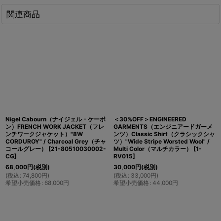
関連商品
Nigel Cabourn（ナイジェル・ケーボ
＜30%OFF＞ENGINEERED
ン）FRENCH WORK JACKET（フレ
GARMENTS（エンジニアードガーメ
ンチワークジャケット）"8W
ンツ）Classic Shirt（クラシックシャ
CORDUROY" / Charcoal Grey（チャ
ツ）"Wide Stripe Worsted Wool" /
コールグレー）
[
21-80510030002-
Multi Color（マルチカラー）
[
1-
CG
]
RV015
]
68,000
円
(税別)
30,000
円
(税別)
(
税込
:
74,800
円
)
(
税込
:
33,000
円
)
希望小売価格
:
68,000
円
希望小売価格
:
44,000
円