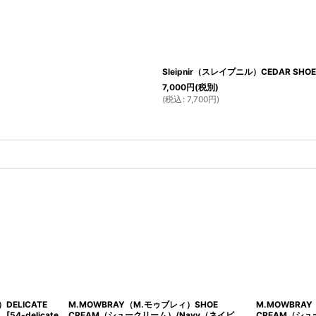
Sleipnir（スレイプニル）CEDAR 
7,000
円
(税別)
(
税込
:
7,700
円
)
DELICATE
M.MOWBRAY（M.モゥブレィ）SHOE
M.MOWBRA
）
[
54-delicate
CREAM（シュークリーム）/Navy（ネイビ
CREAM（シュ