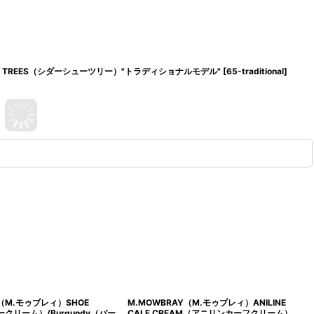
SHOE TREES（シダーシューツリー）"トラディショナルモデル"
[
65-traditional
]
Y（M.モゥブレィ）SHOE
M.MOWBRAY（M.モゥブレィ）ANILINE
ークリーム）/Burgundy（バー
CALF CREAM（アニリンカーフクリーム）