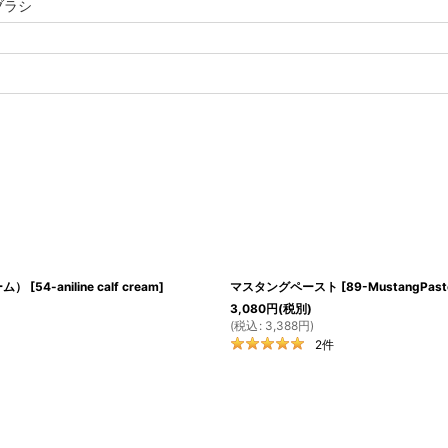
ブラシ
ーム）
[
54-aniline calf cream
]
マスタングペースト
[
89-MustangPast
3,080
円
(税別)
(
税込
:
3,388
円
)
2
件