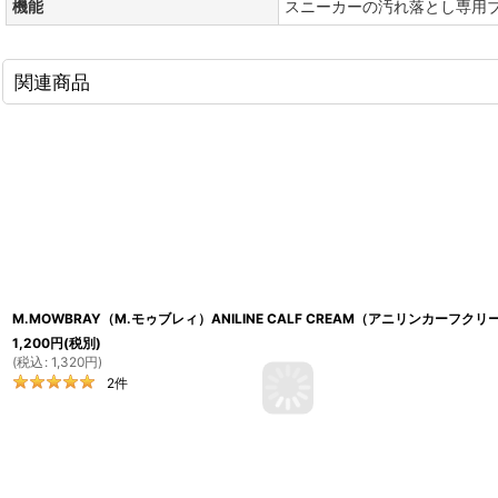
機能
スニーカーの汚れ落とし専用
関連商品
M.MOWBRAY（M.モゥブレィ）ANILINE CALF CREAM（アニリンカーフクリ
1,200
円
(税別)
(
税込
:
1,320
円
)
2
件