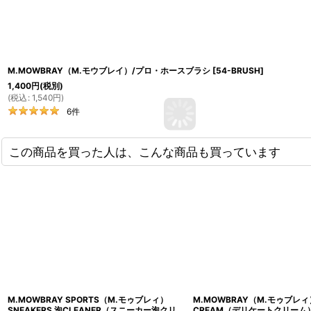
M.MOWBRAY（M.モウブレイ）/プロ・ホースブラシ
[
54-BRUSH
]
1,400
円
(税別)
(
税込
:
1,540
円
)
6
件
この商品を買った人は、こんな商品も買っています
M.MOWBRAY SPORTS（M.モゥブレィ）
M.MOWBRAY（M.モゥブレィ）
SNEAKERS 泡CLEANER（スニーカー泡クリ
CREAM（デリケートクリーム