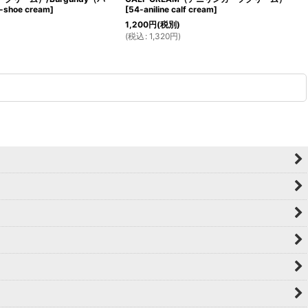
-shoe cream
]
[
54-aniline calf cream
]
1,200
円
(税別)
(
税込
:
1,320
円
)