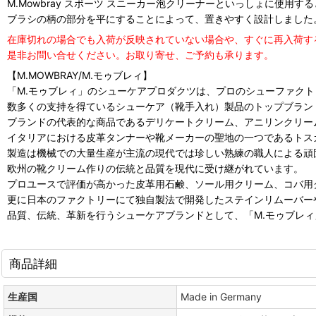
M.Mowbray スポーツ スニーカー泡クリーナーといっしょに使用す
ブラシの柄の部分を平にすることによって、置きやすく設計しました
在庫切れの場合でも入荷が反映されていない場合や、すぐに再入荷す
是非お問い合せください。お取り寄せ、ご予約も承ります。
【M.MOWBRAY/M.モゥブレィ】
「M.モゥブレィ」のシューケアプロダクツは、プロのシューファク
数多くの支持を得ているシューケア（靴手入れ）製品のトップブラン
ブランドの代表的な商品であるデリケートクリーム、アニリンクリー
イタリアにおける皮革タンナーや靴メーカーの聖地の一つであるトス
製造は機械での大量生産が主流の現代では珍しい熟練の職人による頑
欧州の靴クリーム作りの伝統と品質を現代に受け継がれています。
プロユースで評価が高かった皮革用石鹸、ソール用クリーム、コバ用
更に日本のファクトリーにて独自製法で開発したステインリムーバー
品質、伝統、革新を行うシューケアブランドとして、「M.モゥブレ
商品詳細
生産国
Made in Germany