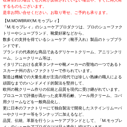
するものもございます。
是非お問い合せください。お取り寄せ、ご予約も承ります。
【M.MOWBRAY/M.モゥブレィ】
「M.モゥブレィ」のシューケアプロダクツは、プロのシューファク
トリーやシューブランド、靴愛好家などから、
数多くの支持を得ているシューケア（靴手入れ）製品のトップブラ
ンドです。
ブランドの代表的な商品であるデリケートクリーム、アニリンクリ
ーム、シュークリーム等は、
イタリアにおける皮革タンナーや靴メーカーの聖地の一つであるト
スカーナ州の古いファクトリーで作られています。
製造は機械での大量生産が主流の現代では珍しい熟練の職人による
頑固なまでのハンドメイド的製法を堅持して、
欧州の靴クリーム作りの伝統と品質を現代に受け継がれています。
プロユースで評価が高かった皮革用石鹸、ソール用クリーム、コバ
用クリームなどを一般商品化し、
更に日本のファクトリーにて独自製法で開発したステインリムーバ
ーやクリーナー等をランナップに加えるなど、
品質、伝統、革新を行うシューケアブランドとして、「M.モゥブレ
ィ」のシューケアプロダクツは日々進化し続けています。