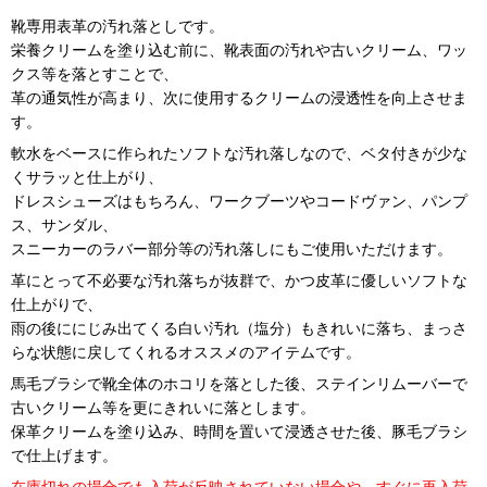
靴専用表革の汚れ落としです。
栄養クリームを塗り込む前に、靴表面の汚れや古いクリーム、ワッ
クス等を落とすことで、
革の通気性が高まり、次に使用するクリームの浸透性を向上させま
す。
軟水をベースに作られたソフトな汚れ落しなので、ベタ付きが少な
くサラッと仕上がり、
ドレスシューズはもちろん、ワークブーツやコードヴァン、パンプ
ス、サンダル、
スニーカーのラバー部分等の汚れ落しにもご使用いただけます。
革にとって不必要な汚れ落ちが抜群で、かつ皮革に優しいソフトな
仕上がりで、
雨の後ににじみ出てくる白い汚れ（塩分）もきれいに落ち、まっさ
らな状態に戻してくれるオススメのアイテムです。
馬毛ブラシで靴全体のホコリを落とした後、ステインリムーバーで
古いクリーム等を更にきれいに落とします。
保革クリームを塗り込み、時間を置いて浸透させた後、豚毛ブラシ
で仕上げます。
在庫切れの場合でも入荷が反映されていない場合や、すぐに再入荷