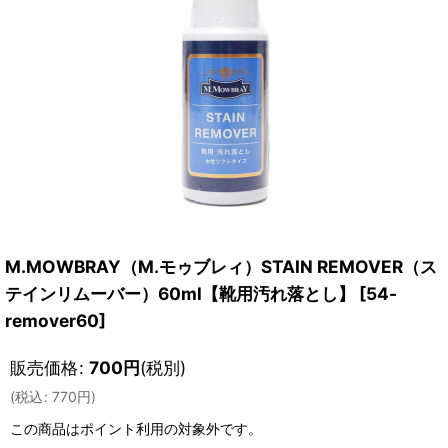
M.MOWBRAY（M.モゥブレィ）STAIN REMOVER（ス
テインリムーバー）60ml【靴用汚れ落とし】
[
54-
remover60
]
販売価格
:
700
円
(税別)
(
税込
:
770
円
)
この商品はポイント利用の対象外です。