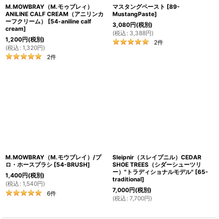
M.MOWBRAY（M.モゥブレィ）
マスタングペースト
[
89-
ANILINE CALF CREAM（アニリンカ
MustangPaste
]
ーフクリーム）
[
54-aniline calf
3,080
円
(税別)
cream
]
(
税込
:
3,388
円
)
1,200
円
(税別)
2
件
(
税込
:
1,320
円
)
2
件
M.MOWBRAY（M.モウブレイ）/プ
Sleipnir（スレイプニル）CEDAR
ロ・ホースブラシ
[
54-BRUSH
]
SHOE TREES（シダーシューツリ
ー）"トラディショナルモデル"
[
65-
1,400
円
(税別)
traditional
]
(
税込
:
1,540
円
)
7,000
円
(税別)
6
件
(
税込
:
7,700
円
)