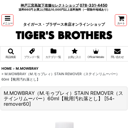
078-331-4450
神戸三宮高架下老舗セレクトショップ
送料660円 お買上げ税込10,000円以上送料無料（一部除外地域あり）
メニュー
カート
タイガース・ブラザース本店オンラインショップ
商品検索
ブランド一覧
カテゴリ一覧
お気に入り
Official Website
問い合わせ
HOME
>
M.MOWBRAY
>
M.MOWBRAY（M.モゥブレィ）STAIN REMOVER（ステインリムーバー）
60ml【靴用汚れ落とし】
M.MOWBRAY（M.モゥブレィ）STAIN REMOVER（ス
テインリムーバー）60ml【靴用汚れ落とし】
[
54-
remover60
]