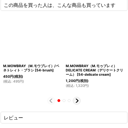
この商品を買った人は、こんな商品も買っています
M.MOWBRAY（M.モウブレイ）/ペ
M.MOWBRAY（M.モゥブレィ）
ネトレィト・ブラシ
[
54-brush
]
DELICATE CREAM（デリケートクリ
ーム）
[
54-delicate cream
]
450
円
(税別)
1,200
円
(税別)
(
税込
:
495
円
)
(
税込
:
1,320
円
)
レビュー