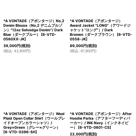
*A VONTADE（アボンタージ）No,2
*A VONTADE（アボンタージ）
Denim Blouse（No,2 デニムブルゾ
Award Jacket "LONG"（アワードジ
ン）"12oz Selvedge Denim"/ Dark
ャケット”ロング”）/ Dark
Blue（ダークブルー）
[
6-VTD-
Bronwn（ダークブラウン）
[
6-VTD-
0560XX-JK
]
0558-JK
]
39,000
円
(税別)
89,000
円
(税別)
(
税込
:
42,900
円
)
(
税込
:
97,900
円
)
*A VONTADE（アボンタージ）Wool
*A VONTADE（アボンタージ）After
Plaid Open Collar Shirt（ウールプレ
Hoodie Parka（アフターフーディパ
イドオープンカラーシャツ）/
ーカー）/ INK Navy（インクネイビ
Grey×Green（グレー×グリーン）
ー）
[
6-VTD-0601-CS
]
[
6-VTD-0396-SH
]
22,000
円
(税別)