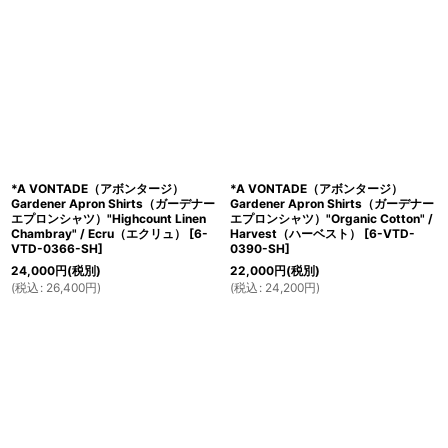
表示数
:
在庫あり
並び順
:
*A VONTADE（アボンタージ）
*A VONTADE（アボンタージ）
絞り込む
Gardener Apron Shirts（ガーデナー
Gardener Apron Shirts（ガーデナー
エプロンシャツ）"Highcount Linen
エプロンシャツ）"Organic Cotton" /
Chambray" / Ecru（エクリュ）
[
6-
Harvest（ハーベスト）
[
6-VTD-
VTD-0366-SH
]
0390-SH
]
24,000
円
(税別)
22,000
円
(税別)
(
税込
:
26,400
円
)
(
税込
:
24,200
円
)