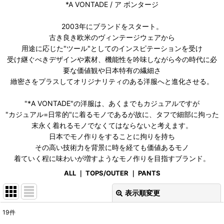
*A VONTADE / ア ボンタージ
2003年にブランドをスタート。
古き良き欧米のヴィンテージウェアから
用途に応じた"ツール"としてのインスピテーションを受け
受け継ぐべきデザインや素材、機能性を吟味しながら今の時代に必
要な価値観や日本特有の繊細さ
緻密さをプラスしてオリジナリティのある洋服へと進化させる。
"*A VONTADE"の洋服は、あくまでもカジュアルですが
"カジュアル=日常的"に着るモノであるが故に、タフで細部に拘った
末永く着れるモノでなくてはならないと考えます。
日本でモノ作りをすることに拘りを持ち
その高い技術力を背景に時を経ても価値あるモノ
着ていく程に味わいが増すようなモノ作りを目指すブランド。
ALL
｜
TOPS/OUTER
｜
PANTS
表示順変更
閉じる
19
件
サブカテゴリ
: