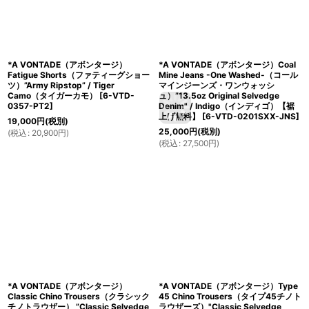
*A VONTADE（アボンタージ）
*A VONTADE（アボンタージ）Coal
Fatigue Shorts（ファティーグショー
Mine Jeans -One Washed-（コール
ツ）”Army Ripstop” / Tiger
マインジーンズ・ワンウォッシ
Camo（タイガーカモ）
[
6-VTD-
ュ）”13.5oz Original Selvedge
0357-PT2
]
Denim" / Indigo（インディゴ）【裾
上げ無料】
[
6-VTD-0201SXX-JNS
]
19,000
円
(税別)
25,000
円
(税別)
(
税込
:
20,900
円
)
(
税込
:
27,500
円
)
*A VONTADE（アボンタージ）
*A VONTADE（アボンタージ）Type
Classic Chino Trousers（クラシック
45 Chino Trousers（タイプ45チノト
チノトラウザー） ”Classic Selvedge
ラウザーズ）"Classic Selvedge