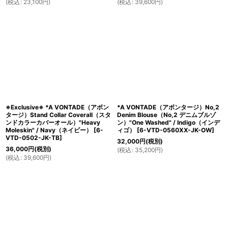
(
税込
:
23,100
円
)
(
税込
:
39,600
円
)
※Exclusive※ *A VONTADE（アボン
*A VONTADE（アボンタージ）No,2
タージ）Stand Collar Coverall（スタ
Denim Blouse（No,2 デニムブルゾ
ンドカラーカバーオール）"Heavy
ン）"One Washed" / Indigo（インデ
Moleskin" / Navy（ネイビー）
[
6-
ィゴ）
[
6-VTD-0560XX-JK-OW
]
VTD-0502-JK-TB
]
32,000
円
(税別)
36,000
円
(税別)
(
税込
:
35,200
円
)
(
税込
:
39,600
円
)