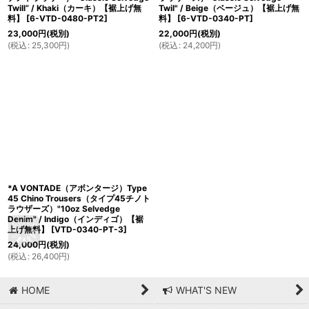
Twill” / Khaki（カーキ）【裾上げ無
Twil" / Beige（ベージュ）【裾上げ無
料】
[
6-VTD-0480-PT2
]
料】
[
6-VTD-0340-PT
]
23,000
円
(税別)
22,000
円
(税別)
(
税込
:
25,300
円
)
(
税込
:
24,200
円
)
*A VONTADE（アボンタージ）Type
45 Chino Trousers（タイプ45チノト
ラウザーズ）"10oz Selvedge
Denim" / Indigo（インディゴ）【裾
上げ無料】
[
VTD-0340-PT-3
]
24,000
円
(税別)
(
税込
:
26,400
円
)
HOME
WHAT'S NEW