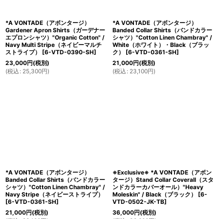
*A VONTADE（アボンタージ）
*A VONTADE（アボンタージ）
Gardener Apron Shirts（ガーデナー
Banded Collar Shirts（バンドカラー
エプロンシャツ）"Organic Cotton" /
シャツ）"Cotton Linen Chambray" /
Navy Multi Stripe（ネイビーマルチ
White（ホワイト）・Black（ブラッ
ストライプ）
[
6-VTD-0390-SH
]
ク）
[
6-VTD-0361-SH
]
23,000
円
(税別)
21,000
円
(税別)
(
税込
:
25,300
円
)
(
税込
:
23,100
円
)
*A VONTADE（アボンタージ）
※Exclusive※ *A VONTADE（アボン
Banded Collar Shirts（バンドカラー
タージ）Stand Collar Coverall（スタ
シャツ）"Cotton Linen Chambray" /
ンドカラーカバーオール）"Heavy
Navy Stripe（ネイビーストライプ）
Moleskin" / Black（ブラック）
[
6-
[
6-VTD-0361-SH
]
VTD-0502-JK-TB
]
21,000
円
(税別)
36,000
円
(税別)