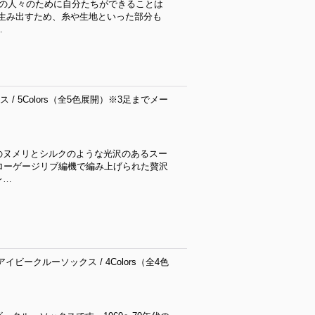
りの人々のために自分たちができることは
生み出すため、糸や生地といった部分も
…
 / 5Colors（全5色展開）※3足までメー
のヌメリとシルクのような光沢のあるスー
ローゲージリブ編機で編み上げられた贅沢
レ…
ビークルーソックス / 4Colors（全4色