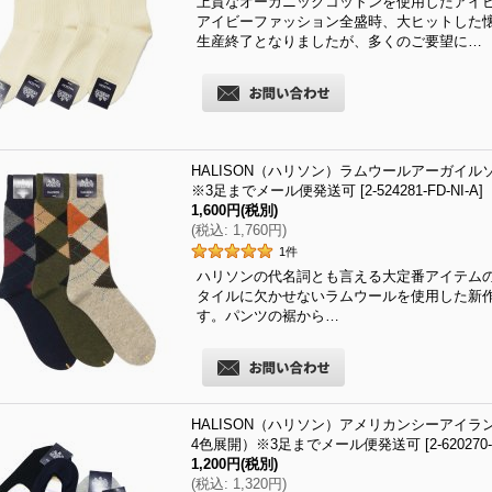
上質なオーガニックコットンを使用したアイビー
アイビーファッション全盛時、大ヒットした
生産終了となりましたが、多くのご要望に…
HALISON（ハリソン）ラムウールアーガイルソック
※3足までメール便発送可
[
2-524281-FD-NI-A
]
1,600円
(税別)
(
税込
:
1,760円
)
1
件
ハリソンの代名詞とも言える大定番アイテムの
タイルに欠かせないラムウールを使用した新
す。パンツの裾から…
HALISON（ハリソン）アメリカンシーアイランド
4色展開）※3足までメール便発送可
[
2-620270
1,200円
(税別)
(
税込
:
1,320円
)