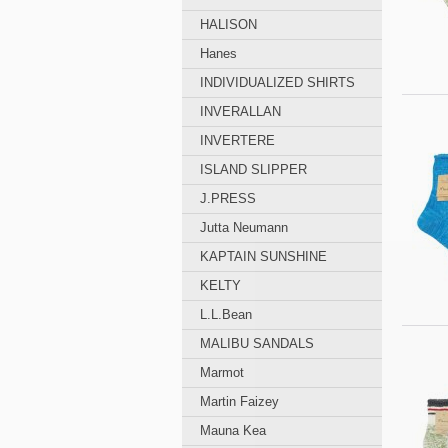
HALISON
Hanes
INDIVIDUALIZED SHIRTS
INVERALLAN
INVERTERE
ISLAND SLIPPER
J.PRESS
Jutta Neumann
KAPTAIN SUNSHINE
KELTY
L.L.Bean
MALIBU SANDALS
Marmot
Martin Faizey
Mauna Kea