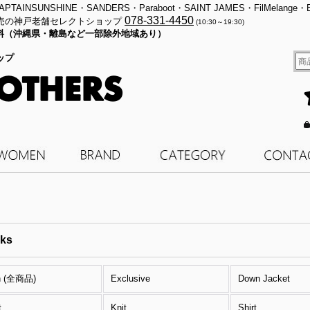
・KAPTAINSUNSHINE・SANDERS・Paraboot・SAINT JAMES・FilMelange・
078-331-4450
売の神戸老舗セレクトショップ
(10:30～19:30)
料無料（沖縄県・離島など一部除外地域あり）
ップ
ks
n (全商品)
Exclusive
Down Jacket
t
Knit
Shirt