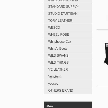
STANDARD SUPPLY
STUDIO D'ARTISAN
TORY LEATHER
WESCO
WHEEL ROBE
Whitehouse Cox
White's Boots
WILD SWANS
WILD THINGS
Y'2 LEATHER
Yonetomi
yoused
OTHERS BRAND
Men