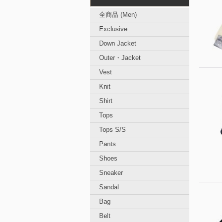
全商品 (Men)
Exclusive
Down Jacket
Outer・Jacket
Vest
Knit
Shirt
Tops
Tops S/S
Pants
Shoes
Sneaker
Sandal
Bag
Belt