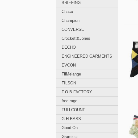
BRIEFING
Chaco
Champion
CONVERSE
Crockett&Jones
DECHO
ENGINEERED GARMENTS
EVCON
FilMelange
FILSON
F.O.B FACTORY
free rage
FULLCOUNT
G.H.BASS
Good On
Gramicci