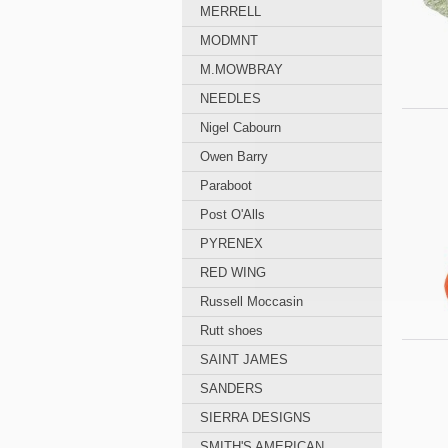
MERRELL
MODMNT
M.MOWBRAY
NEEDLES
Nigel Cabourn
Owen Barry
Paraboot
Post O'Alls
PYRENEX
RED WING
Russell Moccasin
Rutt shoes
SAINT JAMES
SANDERS
SIERRA DESIGNS
SMITH'S AMERICAN