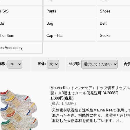
s S/S
Pants
Shoes
dal
Bag
Belt
ther Item
Cap・Hat
Socks
es Accessory
示数
:
画像
:
並び順
:
表
Mauna Kea（マウナケア）トップ切替リップルス
開）※3足までメール便発送可
[
4-20682
]
1,300円
(税別)
(
税込
:
1,430円
)
天然素材吸湿性と速乾性Mauna Keaで使
混ざった杢糸。機能性に拘り、吸湿性と速乾
混紡した天然素材を使用しています。オ…