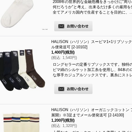
2008年の世界的な金融危機をきっかけに"周
何だろうか"と考え、出来るだけ多くの雇用を
全てアメリカ国内で生産することを目的に、
HALISON（ハリソン）スーピマ1×1リブソックス
ル便発送可
[
2-10102
]
1,400円
(税別)
(
税込
:
1,540円
)
ロングセラーの定番リブソックスです。独特
ピマ綿のシルケット加工糸を使用し、84本の
な厚手カジュアルソックスです。裏糸にスト
HALISON（ハリソン）オーガニックコットン アイ
展開）※3足までメール便発送可
[
2-14100
]
1,200円
(税別)
(
税込
:
1,320円
)