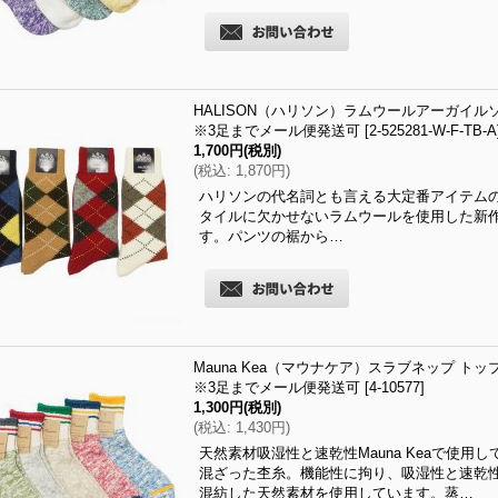
HALISON（ハリソン）ラムウールアーガイルソック
※3足までメール便発送可
[
2-525281-W-F-TB-A
1,700円
(税別)
(
税込
:
1,870円
)
ハリソンの代名詞とも言える大定番アイテムの
タイルに欠かせないラムウールを使用した新
す。パンツの裾から…
Mauna Kea（マウナケア）スラブネップ トップ
※3足までメール便発送可
[
4-10577
]
1,300円
(税別)
(
税込
:
1,430円
)
天然素材吸湿性と速乾性Mauna Keaで使
混ざった杢糸。機能性に拘り、吸湿性と速乾
混紡した天然素材を使用しています。蒸…