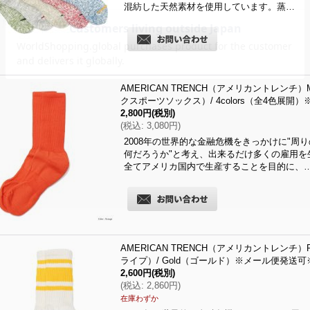
混紡した天然素材を使用しています。蒸…
AMERICAN TRENCH（アメリカントレンチ）MI
クスポーツソックス）/ 4colors（全4色展開
2,800円
(税別)
(
税込
:
3,080円
)
2008年の世界的な金融危機をきっかけに"周
何だろうか"と考え、出来るだけ多くの雇用を
全てアメリカ国内で生産することを目的に、
AMERICAN TRENCH（アメリカントレンチ）R
ライプ）/ Gold（ゴールド）※メール便発送可
2,600円
(税別)
(
税込
:
2,860円
)
在庫わずか