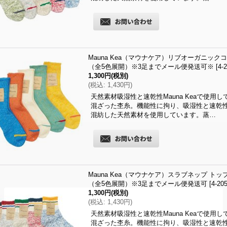
Mauna Kea（マウナケア）リブオーガニックコット
（全5色展開）※3足までメール便発送可※
[
4-
1,300円
(税別)
(
税込
:
1,430円
)
天然素材吸湿性と速乾性Mauna Keaで使
混ざった杢糸。機能性に拘り、吸湿性と速乾
混紡した天然素材を使用しています。蒸…
Mauna Kea（マウナケア）スラブネップ トップラ
（全5色展開）※3足までメール便発送可
[
4-20
1,300円
(税別)
(
税込
:
1,430円
)
天然素材吸湿性と速乾性Mauna Keaで使
混ざった杢糸。機能性に拘り、吸湿性と速乾