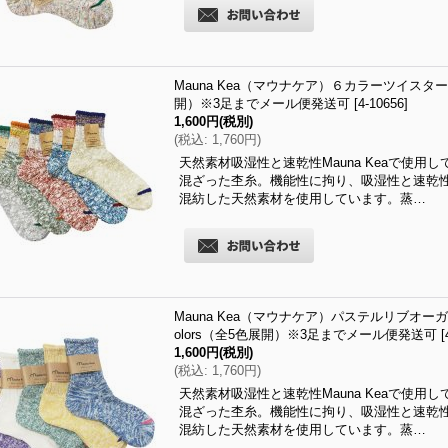
Mauna Kea（マウナケア）６カラーツイスタース
開）※3足までメール便発送可
[
4-10656
]
1,600円
(税別)
(
税込
:
1,760円
)
天然素材吸湿性と速乾性Mauna Keaで使
混ざった杢糸。機能性に拘り、吸湿性と速乾
混紡した天然素材を使用しています。蒸…
Mauna Kea（マウナケア）パステルリブオーガ
olors（全5色展開）※3足までメール便発送可
[
1,600円
(税別)
(
税込
:
1,760円
)
天然素材吸湿性と速乾性Mauna Keaで使
混ざった杢糸。機能性に拘り、吸湿性と速乾
混紡した天然素材を使用しています。蒸…