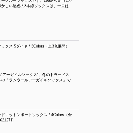
クルーソックスです。1960〜70年代の
懐かしい配色の3本線ソックスは、一旦は
ス 5ダイヤ / 3Colors（全3色展開）
”アーガイルソックス”。冬のトラッドス
作の「ラムウールアーガイルソックス」で
コットンボートソックス / 4Colors（全
-621271
]