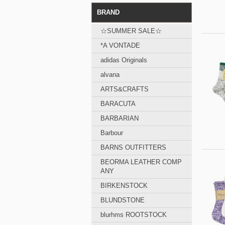
BRAND
☆SUMMER SALE☆
*A VONTADE
adidas Originals
alvana
ARTS&CRAFTS
BARACUTA
BARBARIAN
Barbour
BARNS OUTFITTERS
BEORMA LEATHER COMP
ANY
BIRKENSTOCK
BLUNDSTONE
blurhms ROOTSTOCK