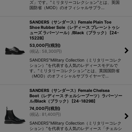
ズ」です。"ミリタリーコレクション"とは、英国
国防省（MOD）のオフィシャルサプラ…
SANDERS（サンダース）Female Plain Toe
Shoe Rubber Sole（レディース プレーントゥシ
ューズ ラバーソール）/Black（ブラック）
[
24-
1522B
]
53,000
円
(税別)
(
税込
:
58,300
円
)
SANDERS"Military Collection（ミリタリーコレク
ション）"を代表する人気のレディースモデルで
す。"ミリタリーコレクション"とは、英国国防省
（MOD）のオフィシャルサプライヤーで…
SANDERS（サンダース）Female Chelsea
Boot（レディース チェルシーブーツ）ラバーソー
ル/Black（ブラック）
[
24-1829B
]
74,000
円
(税別)
(
税込
:
81,400
円
)
SANDERS"Military Collection（ミリタリーコレク
ション）"を代表する人気のレディース「チェルシ