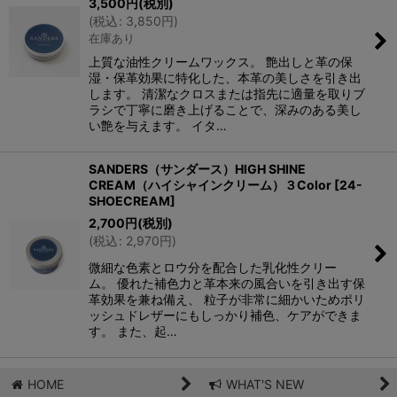
3,500
円
(税別)
(
税込
:
3,850
円
)
在庫あり
上質な油性クリームワックス。 艶出しと革の保
湿・保革効果に特化した、本革の美しさを引き出
します。 清潔なクロスまたは指先に適量を取りブ
ラシで丁寧に磨き上げることで、深みのある美し
い艶を与えます。 イタ…
SANDERS（サンダース）HIGH SHINE
CREAM（ハイシャインクリーム）３Color
[
24-
SHOECREAM
]
2,700
円
(税別)
(
税込
:
2,970
円
)
微細な色素とロウ分を配合した乳化性クリー
ム。 優れた補色力と革本来の風合いを引き出す保
革効果を兼ね備え、 粒子が非常に細かいためポリ
ッシュドレザーにもしっかり補色、ケアができま
す。 また、起…
HOME
WHAT'S NEW