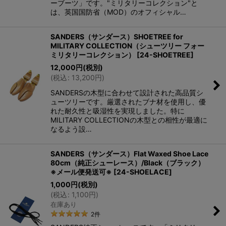
ーブーツ」です。"ミリタリーコレクション"と
は、英国国防省（MOD）のオフィシャル…
SANDERS（サンダース）SHOETREE for
MILITARY COLLECTION（シューツリー フォー
ミリタリーコレクション）
[
24-SHOETREE
]
12,000
円
(税別)
(
税込
:
13,200
円
)
SANDERSの木型に合わせて設計された高品質シ
ューツリーです。厳選されたブナ材を使用し、優
れた耐久性と吸湿性を実現しました。特に
MILITARY COLLECTIONの木型との相性が最適に
なるよう設…
SANDERS（サンダース）Flat Waxed Shoe Lace
80cm（純正シューレース）/Black（ブラック）
※メール便発送可※
[
24-SHOELACE
]
1,000
円
(税別)
(
税込
:
1,100
円
)
在庫あり
2
件