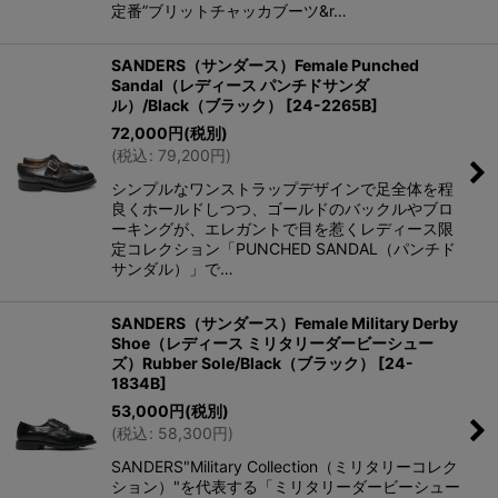
定番”ブリットチャッカブーツ&r…
SANDERS（サンダース）Female Punched
Sandal（レディース パンチドサンダ
ル）/Black（ブラック）
[
24-2265B
]
72,000
円
(税別)
(
税込
:
79,200
円
)
シンプルなワンストラップデザインで足全体を程
良くホールドしつつ、ゴールドのバックルやブロ
ーキングが、エレガントで目を惹くレディース限
定コレクション「PUNCHED SANDAL（パンチド
サンダル）」で…
SANDERS（サンダース）Female Military Derby
Shoe（レディース ミリタリーダービーシュー
ズ）Rubber Sole/Black（ブラック）
[
24-
1834B
]
53,000
円
(税別)
(
税込
:
58,300
円
)
SANDERS"Military Collection（ミリタリーコレク
ション）"を代表する「ミリタリーダービーシュー