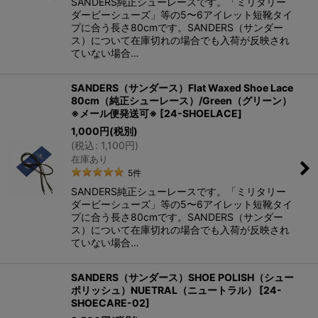
SANDERS純正シューレースです。「ミリタリー
ダービーシューズ」等の5〜6アイレット短靴タイ
プに合う長さ80cmです。SANDERS（サンダー
ス）について在庫切れの場合でも入荷が反映され
ていない場合…
SANDERS（サンダース）Flat Waxed Shoe Lace
80cm（純正シューレース）/Green（グリーン）
※メール便発送可※
[
24-SHOELACE
]
1,000
円
(税別)
(
税込
:
1,100
円
)
在庫あり
5
件
SANDERS純正シューレースです。「ミリタリー
ダービーシューズ」等の5〜6アイレット短靴タイ
プに合う長さ80cmです。SANDERS（サンダー
ス）について在庫切れの場合でも入荷が反映され
ていない場合…
SANDERS（サンダース）SHOE POLISH（シュー
ポリッシュ）NUETRAL（ニュートラル）
[
24-
SHOECARE-02
]