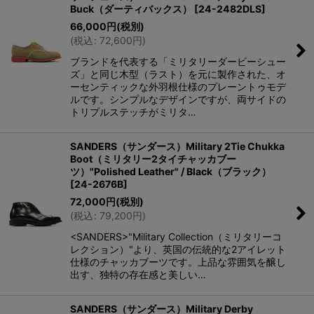
Buck（ダーティバックス）
[
24-2482DLS
]
66,000
円
(税別)
(
税込
:
72,600
円
)
ブランドを代表する「ミリタリーダービーシュー
ズ」と同じ木型（ラスト）を元に製作された、オ
ーセンティックな外羽根仕様のプレーントゥモデ
ルです。シンプルなデザインですが、両サイドの
トリプルステッチがミリタ…
SANDERS（サンダース）Military 2Tie Chukka
Boot（ミリタリー2タイチャッカブー
ツ）"Polished Leather" / Black（ブラック）
[
24-2676B
]
72,000
円
(税別)
(
税込
:
79,200
円
)
<SANDERS>"Military Collection（ミリタリーコ
レクション）"より、英国の伝統的な2アイレット
仕様のチャッカブーツです。上品な雰囲気を醸し
出す、独特の存在感と美しい…
SANDERS（サンダース）Military Derby