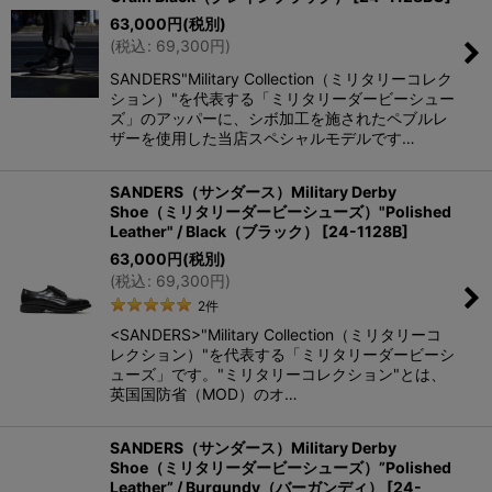
63,000
円
(税別)
在庫あり
(
税込
:
69,300
円
)
SANDERS"Military Collection（ミリタリーコレク
並び順
:
ション）"を代表する「ミリタリーダービーシュー
ズ」のアッパーに、シボ加工を施されたペブルレ
ザーを使用した当店スペシャルモデルです…
絞り込む
SANDERS（サンダース）Military Derby
Shoe（ミリタリーダービーシューズ）"Polished
Leather" / Black（ブラック）
[
24-1128B
]
63,000
円
(税別)
(
税込
:
69,300
円
)
2
件
<SANDERS>"Military Collection（ミリタリーコ
レクション）"を代表する「ミリタリーダービーシ
ューズ」です。"ミリタリーコレクション"とは、
英国国防省（MOD）のオ…
SANDERS（サンダース）Military Derby
Shoe（ミリタリーダービーシューズ）”Polished
Leather” / Burgundy（バーガンディ）
[
24-