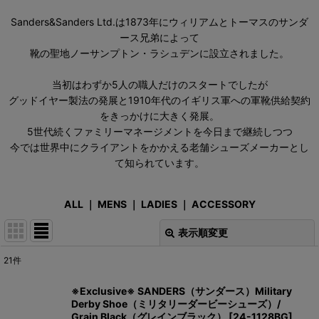
Sanders&Sanders Ltd.は1873年にウィリアムとトーマスのサンダ
ース兄弟によって
靴の聖地ノーサンプトン・ラシュデンに設立されました。
当初はわずか5人の職人だけのスタートでしたが
グッドイヤー製法の発展と1910年代のイギリス軍への軍靴供給契約
をきっかけに大きく発展。
5世代続くファミリーマネージメントを今日まで継続しつつ
今では世界中にクライアントをかかえる老舗シューズメーカーとし
て知られています。
ALL
｜
MENS
｜
LADIES
｜
ACCESSORY
表示順変更
閉じる
21
件
サブカテゴリ
:
※Exclusive※ SANDERS（サンダース）Military
Derby Shoe（ミリタリーダービーシューズ）/
表示数
:
Grain Black（グレインブラック）
[
24-1128BG
]