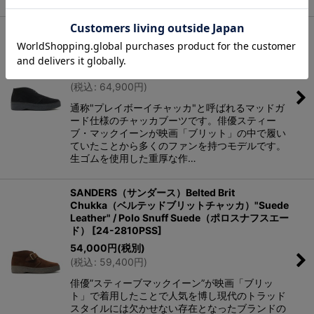
SANDERS（サンダース）Brit Chukka Boot（ブ
リットチャッカブーツ）"Suede Leather" / Black
Suede（ブラックスエード）
[
24-9877BS
]
59,000
円
(税別)
(
税込
:
64,900
円
)
通称"プレイボーイチャッカ"と呼ばれるマッドガ
ード仕様のチャッカブーツです。俳優スティー
ブ・マックイーンが映画「ブリット」の中で履い
ていたことから多くのファンを持つモデルです。
生ゴムを使用した重厚な作…
SANDERS（サンダース）Belted Brit
Chukka（ベルテッドブリットチャッカ）"Suede
Leather" / Polo Snuff Suede（ポロスナフスエー
ド）
[
24-2810PSS
]
54,000
円
(税別)
(
税込
:
59,400
円
)
俳優”スティーブマックイーン”が映画「ブリッ
ト」で着用したことで人気を博し現代のトラッド
スタイルには欠かせない存在となったブランドの