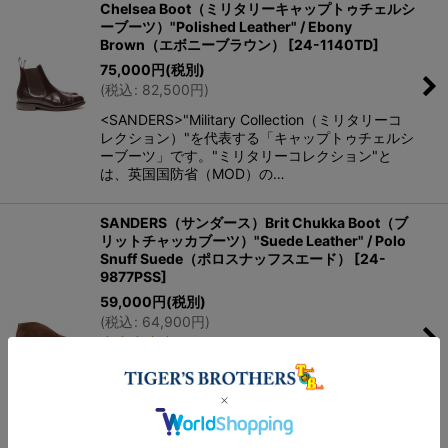
Chelsea Boot（ミリタリーキャップトゥチェルシ
ーブーツ）"Polished Leather" / Ebony
Brown（エボニーブラウン）
[
24-1140TD
]
75,000
円
(税別)
(
税込
:
82,500
円
)
<SANDERS>"Military Collection（ミリタリーコ
レクション）"を代表する「キャップトゥチェルシ
ーブーツ」です。"ミリタリーコレクション"と
は、英国国防省（MOD）の…
SANDERS（サンダース）Brit Chukka Boot（ブ
リットチャッカブーツ）"Suede Leather" / Polo
Snuff Suede（ポロスナッフスエード）
[
24-
9877PSS
]
59,000
円
(税別)
(
税込
:
64,900
円
)
3
件
通称"プレイボーイチャッカ"と呼ばれるマッドガ
ード仕様のチャッカブーツです。俳優スティー
ブ・マックイーンが映画「ブリット」の中で履い
ていたことから多くのファンを持つモデルです。
生ゴムを使用した重厚な作…