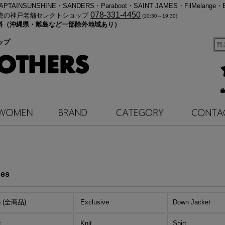
・KAPTAINSUNSHINE・SANDERS・Paraboot・SAINT JAMES・FilMelange・
078-331-4450
売の神戸老舗セレクトショップ
(10:30～19:30)
料無料（沖縄県・離島など一部除外地域あり）
ップ
es
n (全商品)
Exclusive
Down Jacket
t
Knit
Shirt