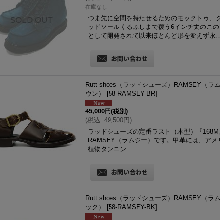
在庫なし
つま先に空間を持たせるためのモックトゥ、
ッドソールくるぶしまで覆う6インチ丈のこの
として開発されて以来ほとんど形を変えず永
Rutt shoes（ラッドシューズ）RAMSEY（ラムジ
ウン）
[
58-RAMSEY-BR
]
45,000円
(税別)
(
税込
:
49,500円
)
ラッドシューズの定番ラスト（木型）『168
RAMSEY（ラムジー）です。甲革には、アメリカ・Hor
植物タンニン…
Rutt shoes（ラッドシューズ）RAMSEY（ラムジ
ック）
[
58-RAMSEY-BK
]