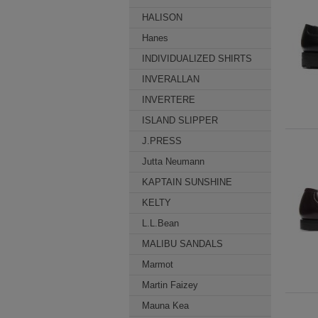
HALISON
Hanes
INDIVIDUALIZED SHIRTS
INVERALLAN
INVERTERE
ISLAND SLIPPER
J.PRESS
Jutta Neumann
KAPTAIN SUNSHINE
KELTY
L.L.Bean
MALIBU SANDALS
Marmot
Martin Faizey
Mauna Kea