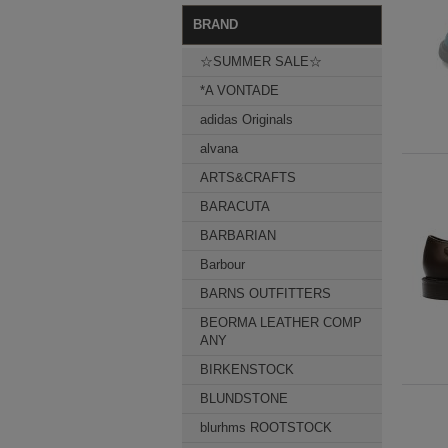
BRAND
☆SUMMER SALE☆
*A VONTADE
adidas Originals
alvana
ARTS&CRAFTS
BARACUTA
BARBARIAN
Barbour
BARNS OUTFITTERS
BEORMA LEATHER COMP
ANY
BIRKENSTOCK
BLUNDSTONE
blurhms ROOTSTOCK