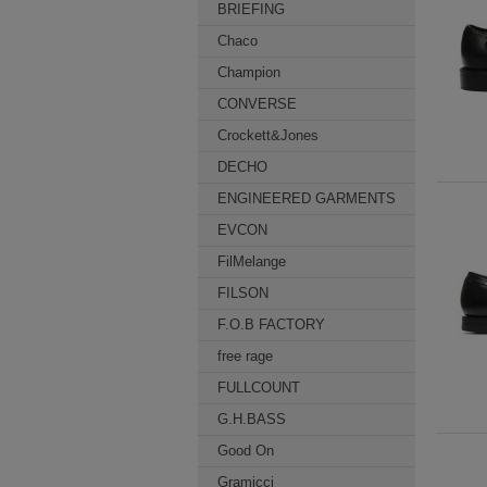
BRIEFING
Chaco
Champion
CONVERSE
Crockett&Jones
DECHO
ENGINEERED GARMENTS
EVCON
FilMelange
FILSON
F.O.B FACTORY
free rage
FULLCOUNT
G.H.BASS
Good On
Gramicci