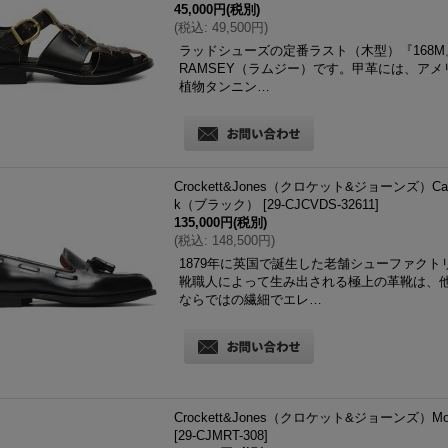
45,000円
(税別)
(
税込
:
49,500円
)
ラッドシューズの定番ラスト（木型）『168
RAMSEY（ラムジー）です。甲革には、アメリカ・Hor
植物タンニン…
Crockett&Jones（クロケット&ジョーンズ）Ca
k（ブラック）
[
29-CJCVDS-32611
]
135,000円
(税別)
(
税込
:
148,500円
)
1879年に英国で誕生した老舗シューファクトリーブ
靴職人によって生み出される極上の革靴は、
ならではの繊細でエレ…
Crockett&Jones（クロケット&ジョーンズ）M
[
29-CJMRT-308
]