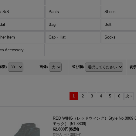
s S/S
Pants
Shoes
dal
Bag
Belt
ther Item
Cap・Hat
Socks
es Accessory
示数
:
画像
:
並び順
:
表
1
2
3
4
5
6
次
»
RED WING（レッドウィング）Style No.880
モック）
[
51-8809
]
62,800円
(税別)
(
税込
:
69,080円
)