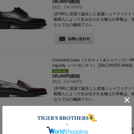
140,000円
(税別)
(
税込
:
154,000円
)
1879年に英国で誕生した老舗シューファクトリーブ
靴職人によって生み出される極上の革靴は、
ならではの繊細でエレ…
Crockett&Jones（クロケット&ジョーンズ）HAR
urgundy（バーガンディ）
[
29-CJHVD2-34064
]
195,000円
(税別)
(
税込
:
214,500円
)
1879年に英国で誕生した老舗シューファクトリーブ
靴職人によって生み出される極上の革靴は、
ならではの繊細でエレ…
Crockett&Jones（クロケット&ジョーンズ）MI