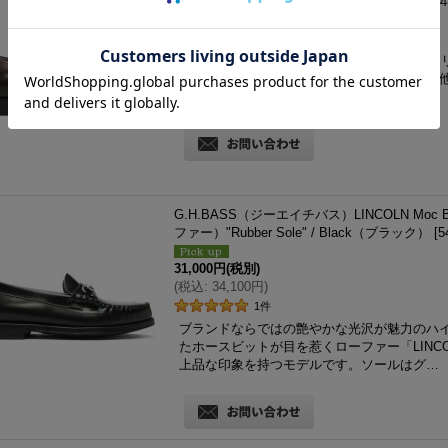
n"/ Dark Brown（ダークブラウン）
[
29-CJMH4
200,000円
(税別)
(
税込
:
220,000円
)
1879年に英国で誕生した老舗シューファクトリーブ
靴職人によって生み出される極上の革靴は、
ならではの繊細でエレ…
G.H.BASS（ジーエイチバス）LINCOLN Moc
ファー）"Rubber Sole" / Black（ブラック）
[
5
31,000円
(税別)
(
税込
:
34,100円
)
1
件
ブランドならではの艶やかな光沢が魅力のハ
たホースビットが目を惹くローファー「LINC
上品な印象を持つモデルです。ソールはグ…