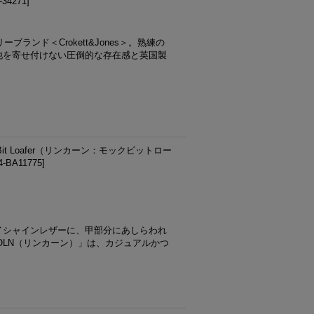
-34271
]
ランド＜Crokett&Jones＞。熟練の
他を寄せ付けない圧倒的な存在感と英国製
 Bit Loafer（リンカーン：モックビットロー
4-BA11775
]
イシャインレザーに、甲部分にあしらわれ
OLN（リンカーン）」は、カジュアルかつ