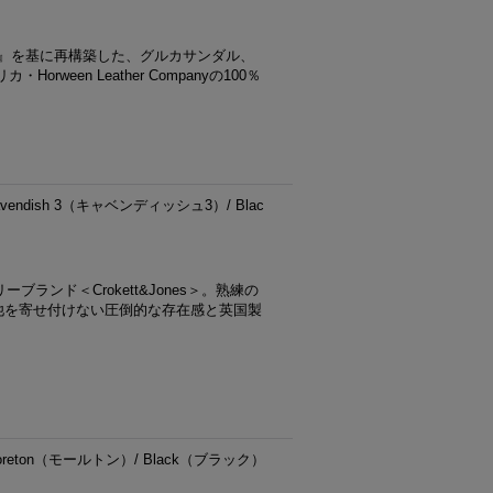
M』を基に再構築した、グルカサンダル、
ween Leather Companyの100％
vendish 3（キャベンディッシュ3）/ Blac
ランド＜Crokett&Jones＞。熟練の
他を寄せ付けない圧倒的な存在感と英国製
oreton（モールトン）/ Black（ブラック）