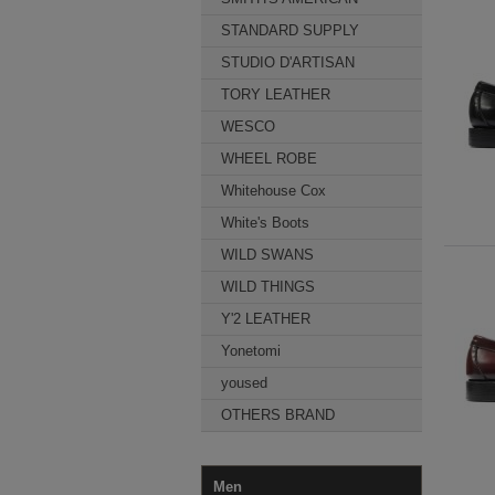
STANDARD SUPPLY
STUDIO D'ARTISAN
TORY LEATHER
WESCO
WHEEL ROBE
Whitehouse Cox
White's Boots
WILD SWANS
WILD THINGS
Y'2 LEATHER
Yonetomi
yoused
OTHERS BRAND
Men