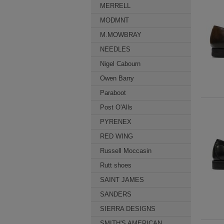
MERRELL
MODMNT
M.MOWBRAY
NEEDLES
Nigel Cabourn
Owen Barry
Paraboot
Post O'Alls
PYRENEX
RED WING
Russell Moccasin
Rutt shoes
SAINT JAMES
SANDERS
SIERRA DESIGNS
SMITH'S AMERICAN