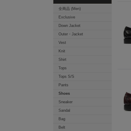
全商品 (Men)
Exclusive
Down Jacket
Outer・Jacket
Vest
Knit
Shirt
Tops
Tops S/S
Pants
Shoes
Sneaker
Sandal
Bag
Belt