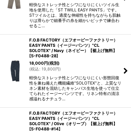
軽快なストレッチ性とシワになりにくいツイル生
地を使用した「ST TWILL EASY PANTS」です。
STツイルとは、適度な伸縮性を持ちながらも肌触
りは滑らかで細番手の糸を細かいピッチで練合わ
せるこ…
F.O.B FACTORY（エフオービーファクトリー）
EASY PANTS（イージーパンツ）"CL
SOLOTEX" / Navy（ネイビー）【裾上げ無料】
[
5-F0488-28
]
18,000
円
(税別)
(
税込
:
19,800
円
)
軽快なストレッチ性とシワになりにくい形態回復
性を兼ね備えた機能繊維"SOLOTEX"と、上質なリ
ネン素材を混紡したキャンバス生地を使って仕立
てられたイージーパンツです。リネン特有の清涼
感溢れるナチュラ…
F.O.B FACTORY（エフオービーファクトリー）
EASY PANTS（イージーパンツ）"CL
SOLOTEX" / Olive（オリーブ）【裾上げ無料】
[
5-F0488-#14
]