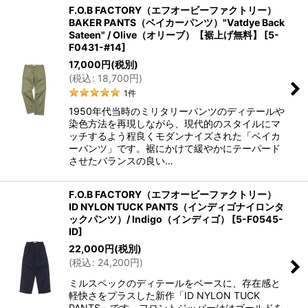
F.O.B FACTORY（エフオービーファクトリー）
BAKER PANTS（ベイカーパンツ）"Vatdye Back
Sateen" / Olive（オリーブ）【裾上げ無料】
[
5-
F0431-#14
]
17,000
円
(税別)
(
税込
:
18,700
円
)
1
件
1950年代当時のミリタリーパンツのディテールや
染色方法を再現しながら、現代的のスタイルにマ
ッチするよう程良くモダンナイズされた「ベイカ
ーパンツ」です。裾にかけて緩やかにテーパード
させたバランスの良い…
F.O.B FACTORY（エフオービーファクトリー）
ID NYLON TUCK PANTS（インディゴナイロンタ
ックパンツ）/ Indigo（インディゴ）
[
5-F0545-
ID
]
22,000
円
(税別)
(
税込
:
24,200
円
)
ミルスペックのディテールをベースに、存在感と
軽快さをプラスした新作「ID NYLON TUCK
PANTS」です。フロントジッパーははゴールドを