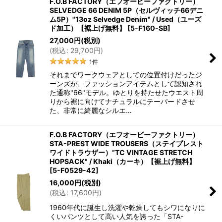
F.O.B FACTORY（エフオービーファクトリー）
SELVEDGE 66 DENIM 5P（セルヴィッチ66デニ
ム5P）"13oz Selvedge Denim" / Used（ユーズ
ド加工）【裾上げ無料】
[
5-F160-SB
]
27,000
円
(税別)
(
税込
:
29,700
円
)
1
件
それまでワークウェアとしての位置付けだったジ
ーンズが、ファッションアイテムとして認知され
た通称"66"モデル。ゆとりを持たせたウエスト周
りから裾に向けてナチュラルにテーパードさせ
た、非常に綺麗なシルエ…
F.O.B FACTORY（エフオービーファクトリー）
STA-PREST WIDE TROUSERS（ステイプレスト
ワイドトラウザー）”TC VINTAGE STRETCH
HOPSACK" / Khaki（カーキ）【裾上げ無料】
[
5-F0529-42
]
16,000
円
(税別)
(
税込
:
17,600
円
)
1960年代に誕生し洗濯や乾燥してもシワになりに
くいパンツとして高い人気を誇った「STA-