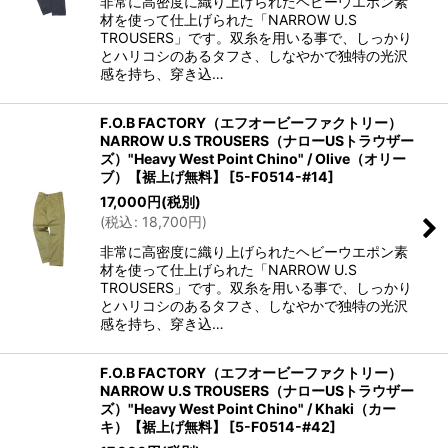
非常に高密度に織り上げられたヘビーウエポン素
材を使って仕上げられた「NARROW U.S
TROUSERS」です。双糸を用いる事で、しっかり
とハリコシのあるタフさ、しなやかで独特の光沢
感を持ち、穿き込…
F.O.B FACTORY（エフオービーファクトリー）
NARROW U.S TROUSERS（ナローUSトラウザー
ズ）"Heavy West Point Chino" / Olive（オリー
ブ）【裾上げ無料】
[
5-F0514-#14
]
17,000
円
(税別)
(
税込
:
18,700
円
)
非常に高密度に織り上げられたヘビーウエポン素
材を使って仕上げられた「NARROW U.S
TROUSERS」です。双糸を用いる事で、しっかり
とハリコシのあるタフさ、しなやかで独特の光沢
感を持ち、穿き込…
F.O.B FACTORY（エフオービーファクトリー）
NARROW U.S TROUSERS（ナローUSトラウザー
ズ）"Heavy West Point Chino" / Khaki（カー
キ）【裾上げ無料】
[
5-F0514-#42
]