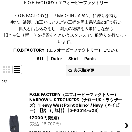
F.O.B FACTORY / エフオービーファクトリー
F.O.B FACTORYは、「MADE IN JAPAN」に誇りを持ち
生地、縫製、加工とほとんどの工程を岡山県児島の町で行い
職人と話し込みをし、職人の経験を大事にしながら
旧きを知り新しきを提案するというスタンスで、服造りを行なって
います。
F.O.B FACTORY（エフオービーファクトリー）について
ALL
│
Outer
│
Shirt
│
Pants
表示順変更
閉じる
25
件
表示数
:
F.O.B FACTORY（エフオービーファクトリー）
NARROW U.S TROUSERS（ナローUSトラウザー
在庫あり
ズ）"Heavy West Point Chino" / Navy（ネイビ
ー）【裾上げ無料】
[
5-F0514-#28
]
並び順
:
17,000
円
(税別)
(
税込
:
18,700
円
)
絞り込む