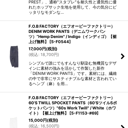
PREST」、通称"スタプレ"を耐久性と通気性に優
れたホップサック生地を使用して、今の気分にピ
ッタリなモダンな…
F.O.B FACTORY（エフオービーファクトリー）
DENIM WORK PANTS（デニムワークパン
ツ）”Hemp Denim" / Indigo（インディゴ）【裾
上げ無料】
[
5-F0544
]
17,000
円
(税別)
(
税込
:
18,700
円
)
シンプルで誰にでもすんなり馴染む無機質なデザ
インに素材の強みを活かして作製した新作
「DENIM WORK PANTS」です。素材には、繊維
の中で非常にサスティナブルな素材と言われてい
るヘンプ（麻）を用…
F.O.B FACTORY（エフオービーファクトリー）
60'S TWILL 5POCKET PANTS（60'Sツイル5ポ
ケットパンツ）"60s Work Twill" / White（ホワ
イト）【裾上げ無料】
[
5-F1153-#69
]
15,000
円
(税別)
(
税込
:
16,500
円
)