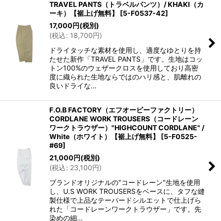
TRAVEL PANTS（トラベルパンツ）/ KHAKI（カ
ーキ）【裾上げ無料】
[
5-F0537-42
]
17,000
円
(税別)
(
税込
:
18,700
円
)
ドライタッチな素材を使用し、適度なゆとりを持
たせた新作「TRAVEL PANTS」です。生地はコッ
トン100%のウェザークロスを使用しており高密
度に織られた生地ならではのハリ感と、肌離れの
良いドライな…
F.O.B FACTORY（エフオービーファクトリー）
CORDLANE WORK TROUSERS（コードレーン
ワークトラウザー）"HIGHCOUNT CORDLANE" /
White（ホワイト）【裾上げ無料】
[
5-F0525-
#69
]
21,000
円
(税別)
(
税込
:
23,100
円
)
ブランドオリジナルの"コードレーン"生地を使用
し、U.S WORK TROUSERSをベースに、タフな縫
製仕様で上品なテーパードシルエットで仕上げら
れた「コードレーンワークトラウザー」です。先
染めの細…