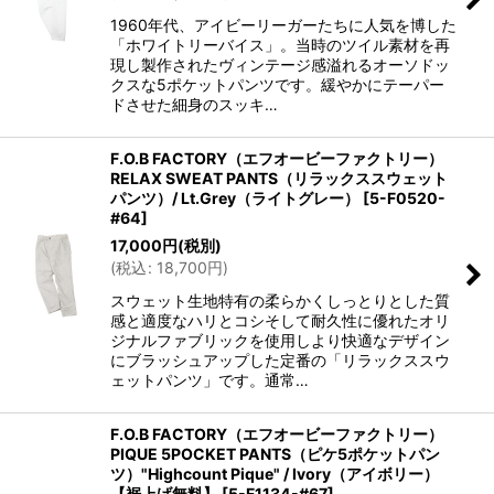
1960年代、アイビーリーガーたちに人気を博した
「ホワイトリーバイス」。当時のツイル素材を再
現し製作されたヴィンテージ感溢れるオーソドッ
クスな5ポケットパンツです。緩やかにテーパー
ドさせた細身のスッキ…
F.O.B FACTORY（エフオービーファクトリー）
RELAX SWEAT PANTS（リラックススウェット
パンツ）/ Lt.Grey（ライトグレー）
[
5-F0520-
#64
]
17,000
円
(税別)
(
税込
:
18,700
円
)
スウェット生地特有の柔らかくしっとりとした質
感と適度なハリとコシそして耐久性に優れたオリ
ジナルファブリックを使用しより快適なデザイン
にブラッシュアップした定番の「リラックススウ
ェットパンツ」です。通常…
F.O.B FACTORY（エフオービーファクトリー）
PIQUE 5POCKET PANTS（ピケ5ポケットパン
ツ）"Highcount Pique" / Ivory（アイボリー）
【裾上げ無料】
[
5-F1134-#67
]