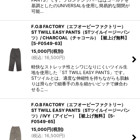
基調としたのUNIVERSALを使用し簡易的な開閉が
可能…
F.O.B FACTORY（エフオービーファクトリー）
ST TWILL EASY PANTS（STツイルイージーパン
ツ）/ CHARCOAL（チャコール）【裾上げ無料】
[
5-F0549-63
]
15,000
円
(税別)
(
税込
:
16,500
円
)
軽快なストレッチ性とシワになりにくいツイル生
地を使用した「ST TWILL EASY PANTS」です。
STツイルとは、適度な伸縮性を持ちながらも肌触
りは滑らかで細番手の糸を細かいピッチで練合わ
せるこ…
F.O.B FACTORY（エフオービーファクトリー）
ST TWILL EASY PANTS（STツイルイージーパン
ツ）/ IVY（アイビー）【裾上げ無料】
[
5-
F0549-65
]
15,000
円
(税別)
(
税込
:
16,500
円
)