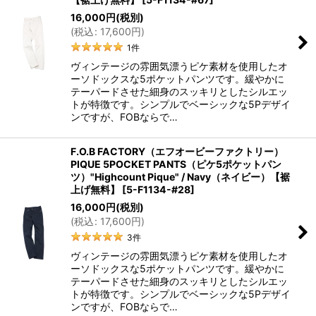
16,000
円
(税別)
(
税込
:
17,600
円
)
1
件
ヴィンテージの雰囲気漂うピケ素材を使用したオ
ーソドックスな5ポケットパンツです。緩やかに
テーパードさせた細身のスッキリとしたシルエッ
トが特徴です。シンプルでベーシックな5Pデザイ
ンですが、FOBならで…
F.O.B FACTORY（エフオービーファクトリー）
PIQUE 5POCKET PANTS（ピケ5ポケットパン
ツ）"Highcount Pique" / Navy（ネイビー）【裾
上げ無料】
[
5-F1134-#28
]
16,000
円
(税別)
(
税込
:
17,600
円
)
3
件
ヴィンテージの雰囲気漂うピケ素材を使用したオ
ーソドックスな5ポケットパンツです。緩やかに
テーパードさせた細身のスッキリとしたシルエッ
トが特徴です。シンプルでベーシックな5Pデザイ
ンですが、FOBならで…