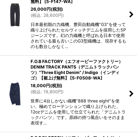
無料】
[
5-F147-WA
]
26,000
円
(税別)
(
税込
:
28,600
円
)
日本最初期の力織機、豊田自動織機"G3"を使って
織り上げられたセルヴィッチデニムを採用した5P
ジーンズです。幻の力織機と呼ばれる日本で使用
されている最も古いこのG3型織機は、現存するも
のも数台しかなく…
F.O.B FACTORY（エフオービーファクトリー）
DENIM TRACK PANTS（デニムトラックパン
ツ）"Three Eight Denim" / Indigo（インディ
ゴ）【裾上げ無料】
[
5-F0508-WA
]
18,000
円
(税別)
(
税込
:
19,800
円
)
世界に4台しかない織機"888 three eight"を使
い、極めてローテンションで織り上げられた、
12ozデニムを使用して仕立てられた「デニムトラ
ックパンツ」です。原綿の持つ風合いをそのまま
表現す…