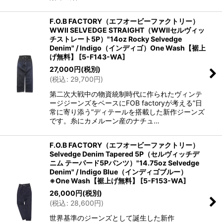
F.O.B FACTORY（エフオービーファクトリー）
WWII SELVEDGE STRAIGHT（WWIIセルヴィッ
チストレート5P）"14oz Rocky Selvedge
Denim" / Indigo（インディゴ）One Wash【裾上
げ無料】
[
5-F143-WA
]
27,000
円
(税別)
(
税込
:
29,700
円
)
第二次大戦中の物資統制時代に作られたヴィンテ
ージジーンズをベースにFOB factoryが考える”日
常に寄り添う”ディテールを搭載した新作ジーンズ
です。糸にカメルーン産のナチュ…
F.O.B FACTORY（エフオービーファクトリー）
Selvedge Denim Tapered 5P（セルヴィッチデ
ニム テーパード5Pパンツ）"14.75oz Selvedge
Denim" / Indigo Blue（インディゴブルー）
※One Wash【裾上げ無料】
[
5-F153-WA
]
26,000
円
(税別)
(
税込
:
28,600
円
)
世界基準のジーンズとして誕生した新作