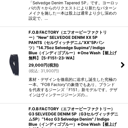
「Selvedge Denim Tapered 5P」です。ヨーロッ
パの方々からのリクエストにより新たなパターン
メイクを施した一本は股上は通常より少し深めの
設定で、…
F.O.B FACTORY（エフオービーファクトリ
ー）"New" SELVEDGE DENIM XX 5P
PANTS（セルヴィッチデニム"XX"5Pパン
ツ）"14.75oz Selvedge Supima"/ Indigo
Blue（インディゴブルー）※One Wash【裾上げ
無料】
[
5-F151-23-WA
]
29,000
円
(税別)
(
税込
:
31,900
円
)
素材・デザインを徹底的に追求し誕生した究極の
一本。”FOB Factory”の象徴でもあり、ブランド
を代表するジーンズ「F151」新モデルです。デザ
インはヴィンテージジーンズの…
F.O.B FACTORY（エフオービーファクトリー）
G3 SELVEDGE DENIM 5P（G3セルヴィッチデニ
ム5P）”14oz G3 Selvedge Denim" / Indigo
Blue（インディゴブルー）※One Wash【裾上げ