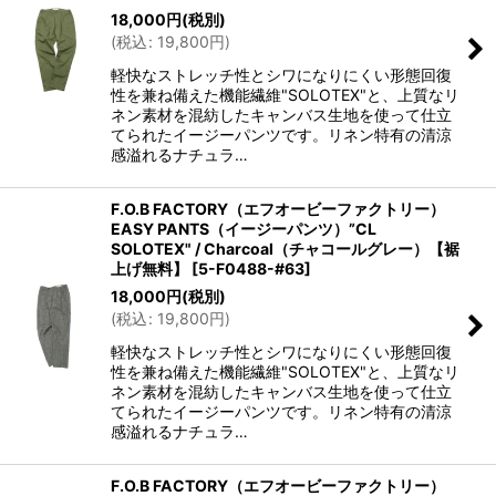
18,000
円
(税別)
(
税込
:
19,800
円
)
軽快なストレッチ性とシワになりにくい形態回復
性を兼ね備えた機能繊維"SOLOTEX"と、上質なリ
ネン素材を混紡したキャンバス生地を使って仕立
てられたイージーパンツです。リネン特有の清涼
感溢れるナチュラ…
F.O.B FACTORY（エフオービーファクトリー）
EASY PANTS（イージーパンツ）”CL
SOLOTEX" / Charcoal（チャコールグレー）【裾
上げ無料】
[
5-F0488-#63
]
18,000
円
(税別)
(
税込
:
19,800
円
)
軽快なストレッチ性とシワになりにくい形態回復
性を兼ね備えた機能繊維"SOLOTEX"と、上質なリ
ネン素材を混紡したキャンバス生地を使って仕立
てられたイージーパンツです。リネン特有の清涼
感溢れるナチュラ…
F.O.B FACTORY（エフオービーファクトリー）