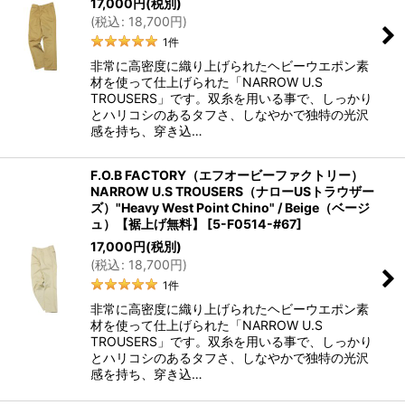
17,000
円
(税別)
(
税込
:
18,700
円
)
1
件
非常に高密度に織り上げられたヘビーウエポン素
材を使って仕上げられた「NARROW U.S
TROUSERS」です。双糸を用いる事で、しっかり
とハリコシのあるタフさ、しなやかで独特の光沢
感を持ち、穿き込…
F.O.B FACTORY（エフオービーファクトリー）
NARROW U.S TROUSERS（ナローUSトラウザー
ズ）"Heavy West Point Chino" / Beige（ベージ
ュ）【裾上げ無料】
[
5-F0514-#67
]
17,000
円
(税別)
(
税込
:
18,700
円
)
1
件
非常に高密度に織り上げられたヘビーウエポン素
材を使って仕上げられた「NARROW U.S
TROUSERS」です。双糸を用いる事で、しっかり
とハリコシのあるタフさ、しなやかで独特の光沢
感を持ち、穿き込…