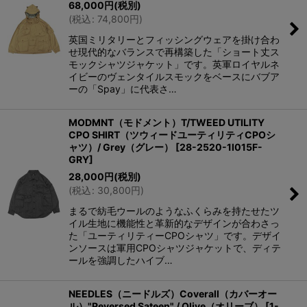
68,000
円
(税別)
(
税込
:
74,800
円
)
英国ミリタリーとフィッシングウェアを掛け合わ
せ現代的なバランスで再構築した「ショート丈ス
モックシャツジャケット」です。英軍ロイヤルネ
イビーのヴェンタイルスモックをベースにバブア
ーの「Spay」に代表さ…
MODMNT（モドメント）T/TWEED UTILITY
CPO SHIRT（ツウィードユーティリティCPOシ
ャツ）/ Grey（グレー）
[
28-2520-1l015F-
GRY
]
28,000
円
(税別)
(
税込
:
30,800
円
)
まるで紡毛ウールのようなふくらみを持たせたツ
イル生地に機能性と革新的なデザインが合わさっ
た「ユーティリティーCPOシャツ」です。デザイ
ンソースは軍用CPOシャツジャケットで、ディテ
ールを強調したハイブ…
NEEDLES（ニードルズ）Coverall（カバーオー
ル）"Reversed Sateen" / Olive（オリーブ）
[
1-