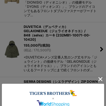
「DIONISIO（ディオニシオ）」の後継モデル
「DYONS（ディオンズ）」。ブランドのアイコ
ンでもあるフロントダブルファスナーがフードト
ップ…
DUVETICA（デュベティカ）
GELAIONEDUE（ジェライオネドゥエ）/
848（selva）カーキ
[
232MB1-10071-00-
10420
]
155,000
円
(税別)
(
税込
:
170,500
円
)
<DUVETICA>メンズ定番人気ロング丈モデル「ジ
ェライント」の後継モデル「GELAIONEDUE（ジ
ェライオネドゥエ）」。ブランドのアイコンとも
いえるフードトップにまで続くフロントのダ…
SIERRA DESIGNS（シエラデザイン）ZIP DOWN
VEST（ジップダウンベスト）/ Orange（オレン
ジ）・Turquoise（ターコイズ）
[
17-821004-
OR-TQ
]
30,000
円
(税別)
(
税込
:
33,000
円
)