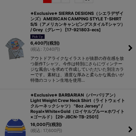
在庫あり
※Exclusive※ SIERRA DESIGNS（シエラデザイ
並び順
:
ンズ）AMERICAN CAMPING STYLE T-SHIRT
S/S（アメリカンキャンピングスタイルTシャツ）
/ Grey（グレー）
[
17-921803-ecs
]
絞り込む
6,400
円
(税別)
(
税込
:
7,040
円
)
アウトドアライクなイラストが抜群の存在感を放
つ新作Tシャツ。今作は特別にさらにヴィンテー
ジな風合いを求めて作成していただいた別注カラ
ーです。素材は、適度な厚みと柔らかな風合いが
特徴のコットン生地を使用…
※Exclusive※ BARBARIAN（バーバリアン）
Light Weight Crew Neck Shirt（ライトウェイト
クルーネックシャツ） "8oz Jersey" /
Royal×White×Gold（ロイヤルブルー×ホワイト
×ゴールド）
[
29-JBCN-TB-2501
]
16,000
円
(税別)
(
税込
:
17,600
円
)