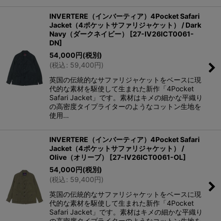
INVERTERE（インバーティア）4Pocket Safari
Jacket（4ポケットサファリジャケット） / Dark
Navy（ダークネイビー）
[
27-IV26ICT0061-
DN
]
54,000
円
(税別)
(
税込
:
59,400
円
)
英国の伝統的なサファリジャケットをベースに現
代的な素材を駆使して生まれた新作「4Pocket
Safari Jacket」です。素材はキメの細かな平織り
の高密度タイプライターのようなコットン生地を
使用…
INVERTERE（インバーティア）4Pocket Safari
Jacket（4ポケットサファリジャケット） /
Olive（オリーブ）
[
27-IV26ICT0061-OL
]
54,000
円
(税別)
(
税込
:
59,400
円
)
英国の伝統的なサファリジャケットをベースに現
代的な素材を駆使して生まれた新作「4Pocket
Safari Jacket」です。素材はキメの細かな平織り
の高密度タイプライターのようなコットン生地を