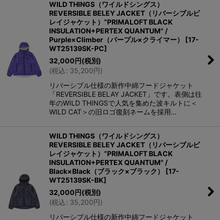
WILD THINGS（ワイルドシングス）
REVERSIBLE BELEY JACKET（リバーシブルビ
レイジャケット）”PRIMALOFT BLACK
INSULATION+PERTEX QUANTUM" /
Purple×Climber（パープル×クライマー）
[
17-
WT25139SK-PC
]
32,000
円
(税別)
(
税込
:
35,200
円
)
リバーシブル仕様の新作中綿フードジャケット
「REVERSIBLE BELAY JACKET」です。表側は往
年のWILD THINGSで人気を集めた波キルトに＜
WILD CAT＞の旧ロゴ復刻ネームを採用…
WILD THINGS（ワイルドシングス）
REVERSIBLE BELEY JACKET（リバーシブルビ
レイジャケット）”PRIMALOFT BLACK
INSULATION+PERTEX QUANTUM" /
Black×Black（ブラック×ブラック）
[
17-
WT25139SK-BK
]
32,000
円
(税別)
(
税込
:
35,200
円
)
リバーシブル仕様の新作中綿フードジャケット