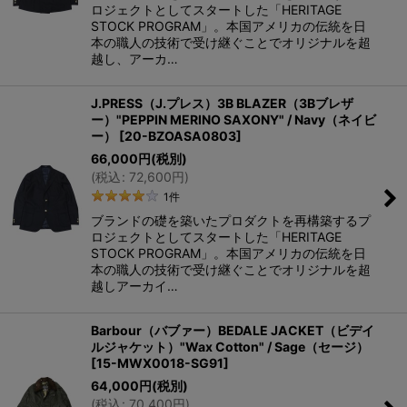
ロジェクトとしてスタートした「HERITAGE
STOCK PROGRAM」。本国アメリカの伝統を日
本の職人の技術で受け継ぐことでオリジナルを超
越し、アーカ…
J.PRESS（J.プレス）3B BLAZER（3Bブレザ
ー）"PEPPIN MERINO SAXONY" / Navy（ネイビ
ー）
[
20-BZOASA0803
]
66,000
円
(税別)
(
税込
:
72,600
円
)
1
件
ブランドの礎を築いたプロダクトを再構築するプ
ロジェクトとしてスタートした「HERITAGE
STOCK PROGRAM」。本国アメリカの伝統を日
本の職人の技術で受け継ぐことでオリジナルを超
越しアーカイ…
Barbour（バブァー）BEDALE JACKET（ビデイ
ルジャケット）"Wax Cotton" / Sage（セージ）
[
15-MWX0018-SG91
]
64,000
円
(税別)
(
税込
:
70,400
円
)