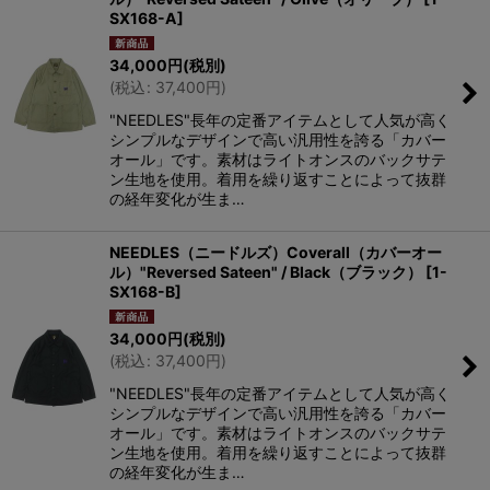
SX168-A
]
34,000
円
(税別)
(
税込
:
37,400
円
)
"NEEDLES"長年の定番アイテムとして人気が高く
シンプルなデザインで高い汎用性を誇る「カバー
オール」です。素材はライトオンスのバックサテ
ン生地を使用。着用を繰り返すことによって抜群
の経年変化が生ま…
NEEDLES（ニードルズ）Coverall（カバーオー
ル）"Reversed Sateen" / Black（ブラック）
[
1-
SX168-B
]
34,000
円
(税別)
(
税込
:
37,400
円
)
"NEEDLES"長年の定番アイテムとして人気が高く
シンプルなデザインで高い汎用性を誇る「カバー
オール」です。素材はライトオンスのバックサテ
ン生地を使用。着用を繰り返すことによって抜群
の経年変化が生ま…