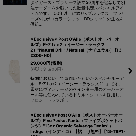
タイガース・ブラザース設立50周年を記念して別
注オーダーをお願いした数量限定スペシャルアイ
テムです。100年以上に渡り<ブルックス・ブラザ
ーズ>にポロカラーシャツ（BDシャツ）の生地を
供給…
※Exclusive※ Post O'Alls（ポストオーバーオー
ルズ）E-Z Lax 2（イージー・ラックス
2）"Natural Drill" / Natural（ナチュラル）
[
13-
3309-ND
]
29,000
円
(税別)
(
税込
:
31,900
円
)
特別にお願いして製作いただいたスペシャルモデ
ル「E-Z Lax2（イージー・ラックス2）」です。
素材にヴィンテージのペインター用のオーバーオ
ール等に使われているドリル・クロスを採用し、
フロントトップボ…
※Exclusive※Post O'Alls（ポストオーバーオー
ルズ）Five Pocket Pants（ファイブポケットパ
ンツ）"13oz Organic Selvedge Denim" /
Indigo（インディゴ）【裾上げ無料】
[
13-TBP1-