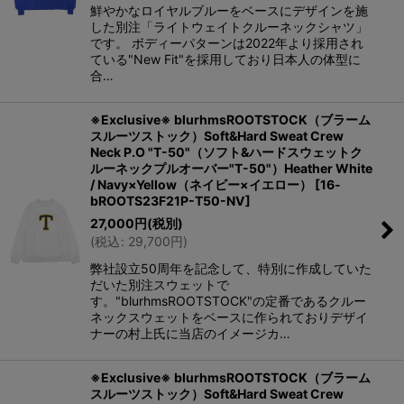
鮮やかなロイヤルブルーをベースにデザインを施
した別注「ライトウェイトクルーネックシャツ」
です。 ボディーパターンは2022年より採用され
ている"New Fit"を採用しており日本人の体型に
合…
※Exclusive※ blurhmsROOTSTOCK（ブラーム
スルーツストック）Soft&Hard Sweat Crew
Neck P.O "T-50"（ソフト&ハードスウェットク
ルーネックプルオーバー"T-50"）Heather White
/ Navy×Yellow（ネイビー×イエロー）
[
16-
bROOTS23F21P-T50-NV
]
27,000
円
(税別)
(
税込
:
29,700
円
)
弊社設立50周年を記念して、特別に作成していた
だいた別注スウェットで
す。"blurhmsROOTSTOCK"の定番であるクルー
ネックスウェットをベースに作られておりデザイ
ナーの村上氏に当店のイメージカ…
※Exclusive※ blurhmsROOTSTOCK（ブラーム
スルーツストック）Soft&Hard Sweat Crew