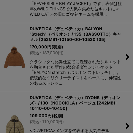
「REVERSIBLE BELAY JACKET」です。表側は往
年のWILD THINGSで人気を集めた波キルトに＜
WILD CAT＞の旧ロゴ復刻ネームを採用…
DUVETICA（デュベティカ）BALYON
"Strech"（バリオン）/ 135（BASSOTTO）キャ
メル
[
252MB1-10150-00-10520 135
]
170,000
円
(税別)
(
税込
:
187,000
円
)
クラシックな比翼仕立てに洗練されたシルエット
を融合させた新作の都会派ダウンジャケット
「BALYON stretch（バリオン ストレッチ）」。
伝統的なミリタリーテイストをベースに、伸縮性
のあるストレッ…
DUVETICA（デュベティカ）DYONS（ディオン
ズ）/ 130（NOCCIOLA）ベージュ
[
242MB1-
10110-00-10450
]
109,000
円
(税別)
(
税込
:
119,900
円
)
<DUVETICA>メンズを代表する人気モデル