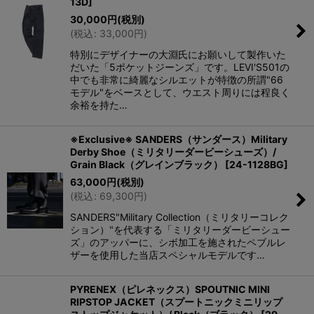
13D
]
30,000
円
(税別)
(
税込
:
33,000
円
)
特別にデザイナーの大淵氏にお願いして製作いた
だいた「5ポケットジーンズ」です。LEVI'S501の
中でも非常に綺麗なシルエットが特徴の所謂"66
モデル"をベースとして、ウエスト周りには程良く
余裕を持た…
※Exclusive※ SANDERS（サンダース）Military
Derby Shoe（ミリタリーダービーシューズ）/
Grain Black（グレインブラック）
[
24-1128BG
]
63,000
円
(税別)
(
税込
:
69,300
円
)
SANDERS"Military Collection（ミリタリーコレク
ション）"を代表する「ミリタリーダービーシュー
ズ」のアッパーに、シボ加工を施されたペブルレ
ザーを使用した当店スペシャルモデルです…
PYRENEX（ピレネックス）SPOUTNIC MINI
RIPSTOP JACKET（スプートニックミニリップ