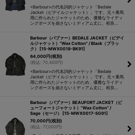
<Barbour>の代名詞的ジャケット「Bedale
Jacket（ビデイルジャケット）」です。元々乗馬
用に作られたジャケットのため、優雅なライディ
ングポーズを崩さないミディアム丈に、程良…
Barbour（バブァー）BEDALE JACKET（ビデイ
ルジャケット）”Wax Cotton" / Black（ブラッ
ク）
[
15-MWX0018-BK91
]
64,000
円
(税別)
(
税込
:
70,400
円
)
<Barbour>の代名詞的ジャケット「Bedale
Jacket（ビデイルジャケット）」です。元々乗馬
用に作られたジャケットのため、優雅なライディ
ングポーズを崩さないミディアム丈に、程良…
Barbour（バブァー）BEAUFORT JACKET（ビ
ューフォートジャケット）”Wax Cotton” /
Sage（セージ）
[
15-MWX0017-SG91
]
70,000
円
(税別)
(
税込
:
77,000
円
)