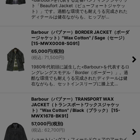
ト「Beaufort Jacket（ビューフォートジャケッ
ト）」です。過酷な環境でも耐えうる完成された
ディテールは健在ながらも、ヒップが…
Barbour（バブァー）BORDER JACKET（ボーダ
ージャケット）"Wax Cotton" / Sage（セージ）
[
15-MWX0008-SG91
]
65,000
円
(税別)
(
税込
:
71,500
円
)
1980年代初頭に誕生した<Barbour>を代表するロ
ングレングスモデル「Border（ボーダー）」。過
酷な環境でも耐えうる完成されたディテールは健
在ながらも、セットインスリーブに膝上丈…
Barbour（バブァー）TRANSPORT WAX
JACKET（トランスポートワックスジャケッ
ト）"Wax Cotton" / Black（ブラック）
[
15-
MWX1678-BK91
]
57,000
円
(税別)
(
税込
:
62,700
円
)
ショートレングス・フィールドウェアのアーカイ