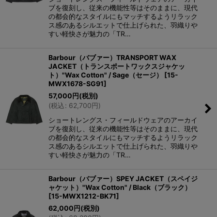
ブを復刻し、従来の機能性等はそのままに、現代
の都会的なスタイルにもマッチするようリラック
ス感のあるシルエットで仕上げられた、羽織りや
すい軽快さが魅力の「TR…
Barbour（バブァー）TRANSPORT WAX
JACKET（トランスポートワックスジャケッ
ト）"Wax Cotton" / Sage（セージ）
[
15-
MWX1678-SG91
]
57,000
円
(税別)
(
税込
:
62,700
円
)
ショートレングス・フィールドウェアのアーカイ
ブを復刻し、従来の機能性等はそのままに、現代
の都会的なスタイルにもマッチするようリラック
ス感のあるシルエットで仕上げられた、羽織りや
すい軽快さが魅力の「TR…
Barbour（バブァー）SPEY JACKET（スペイジ
ャケット）"Wax Cotton" / Black（ブラック）
[
15-MWX1212-BK71
]
62,000
円
(税別)