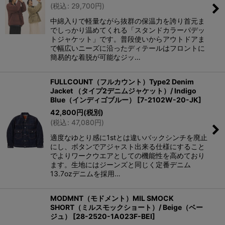
(
税込
:
29,700
円
)
中綿入りで軽量ながら抜群の保温力を誇り首元ま
でしっかり温めてくれる「スタンドカラーパデッ
トジャケット」です。普段使いからアウトドアま
で幅広いニーズに沿ったディテールはフロントに
簡易的な着脱が可能なジッ…
FULLCOUNT（フルカウント）Type2 Denim
Jacket （タイプ2デニムジャケット）/ Indigo
Blue（インディゴブルー）
[
7-2102W-20-JK
]
42,800
円
(税別)
(
税込
:
47,080
円
)
適度なゆとり感に1stとは違いバックシンチを廃止
にし、ボタンでアジャスト出来る仕様にすること
でよりワークウエアとしての機能性を高めており
ます。生地にはジーンズと同じく定番デニム
13.7ozデニムを採用…
MODMNT（モドメント）MIL SMOCK
SHORT（ミルスモックショート）/ Beige（ベー
ジュ）
[
28-2520-1A023F-BEI
]