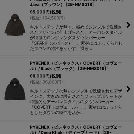
Java（ブラウン）
[
29-HMS018
]
95,000
円
(税別)
(
税込
:
104,500
円
)
キルトステッチが無く、極めてシンプルで洗練さ
れたデザインに仕上げられた、アーバンスタイル
が特徴のロングレングスダウンパーカー
「SPARK（スパーク）」。素材にはふっくらとし
たダウンの特性を活かす、滑ら…
PYRENEX（ピレネックス）COVERT（コヴェー
ル）/ Black（ブラック）
[
29-HMS019
]
88,000
円
(税別)
(
税込
:
96,800
円
)
キルトステッチの無いシンプルで洗練されたデザ
インに、大きめに設定されたフラップポケットが
特徴的なアーバンスタイルのダウンパーカー
「COVERT（コヴェール）」。素材にはふっくら
としたダウンの特性を活か…
PYRENEX（ピレネックス）COVERT（コヴェー
ル）/ Deep Khaki（ディープカーキ）
[
29-