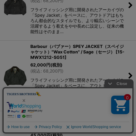
(
税込
:
68,200
円
)
フライフィッシング用に開発されたアーカイヴの
「Spey Jacket」をベースに、アウトドアはもち
ろん都会的なスタイルでも、より幅広いシーンで
活躍するよう着丈をやや長めに設定し、従来の機
能性はそのまま…
Barbour（バブァー）SPEY JACKET（スペイジ
ャケット）"Wax Cotton" / Sage（セージ）
[
15-
MWX1212-SG51
]
62,000
円
(税別)
(
税込
:
68,200
円
)
フライフィッシング用に開発されたアーカイヴの
「Spey Jacket」をベースに、アウトドアはもち
ろん都会的なスタイルでも、より幅広いシーンで
活躍するよう着丈をやや長めに設定し、従来の機
能性はそのまま…
Barbour（バブァー）TRANSPORT（トランスポ
ート）PEACH SKIN/Sage（セージ）
[
15-
MCA0931-SG71
]
45,000
円
(税別)