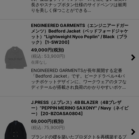
長さやスナップボタン仕様のサイドベンツは裾周
りを美しく保つことができる…
ENGINEERED GARMENTS（エンジニアードガー
メンツ）Bedford Jacket（ベッドフォードジャケ
ット）"Lightweight Nyco Poplin" / Black（ブラ
ック）
[
1-SW200
]
49,000
円
(税別)
(
税込
:
53,900
円
)
在庫なし
ENGINEERED GARMENTSが長年展開する定番
「Bedford Jacket」です。ピークドラペル+4パ
ッチポケットデザインに、ワークウェアのタフな
ディテールが搭載され負荷のかかりやすいポケ…
J.PRESS（J.プレス）4B BLAZER（4Bブレザ
ー）”PEPPIN MERINO SAXONY" / Navy（ネイビ
ー）
[
20-BZOASA0804
]
69,000
円
(税別)
(
税込
:
75,900
円
)
ブランドの礎を築いたプロダクトを再構築するプ