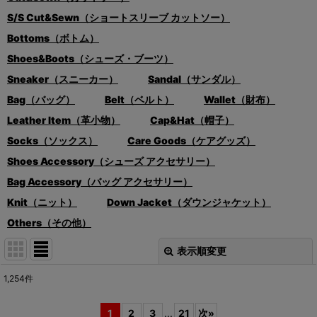
S/S Cut&Sewn（ショートスリーブ カットソー）
Bottoms（ボトム）
Shoes&Boots（シューズ・ブーツ）
Sneaker（スニーカー）
Sandal（サンダル）
Bag（バッグ）
Belt（ベルト）
Wallet（財布）
Leather Item（革小物）
Cap&Hat（帽子）
Socks（ソックス）
Care Goods（ケアグッズ）
Shoes Accessory（シューズ アクセサリー）
Bag Accessory（バッグ アクセサリー）
Knit（ニット）
Down Jacket（ダウンジャケット）
Others（その他）
表示順変更
閉じる
1,254
件
表示数
:
1
2
3
...
21
次
»