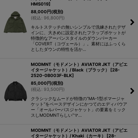
HMS019
]
88,000
円
(税別)
(
税込
:
96,800
円
)
キルトステッチの無いシンプルで洗練されたデザ
インに、大きめに設定されたフラップポケットが
特徴的なアーバンスタイルのダウンパーカー
「COVERT（コヴェール）」。素材にはふっくら
としたダウンの特性を活か…
MODMNT（モドメント）AVIATOR JKT（アビエ
イタージャケット）/ Black（ブラック）
[
28-
2520-0B003F-BLK
]
85,000
円
(税別)
(
税込
:
93,500
円
)
クラシックなムードが特徴の”MA-1型ボマージャ
ケット”をベースデザインにかつてのエディバウア
ー「オールパーパスジャケット」の要素をミック
スしMODMNTらしい”マ…
MODMNT（モドメント）AVIATOR JKT（アビエ
イタージャケット）/ Khaki（カーキ）
[
28-