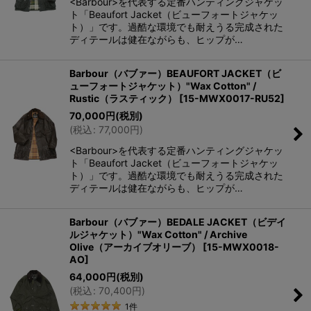
<Barbour>を代表する定番ハンティングジャケッ
ト「Beaufort Jacket（ビューフォートジャケッ
ト）」です。過酷な環境でも耐えうる完成された
ディテールは健在ながらも、ヒップが…
Barbour（バブァー）BEAUFORT JACKET（ビ
ューフォートジャケット）"Wax Cotton" /
Rustic（ラスティック）
[
15-MWX0017-RU52
]
70,000
円
(税別)
(
税込
:
77,000
円
)
<Barbour>を代表する定番ハンティングジャケッ
ト「Beaufort Jacket（ビューフォートジャケッ
ト）」です。過酷な環境でも耐えうる完成された
ディテールは健在ながらも、ヒップが…
Barbour（バブァー）BEDALE JACKET（ビデイ
ルジャケット）"Wax Cotton" / Archive
Olive（アーカイブオリーブ）
[
15-MWX0018-
AO
]
64,000
円
(税別)
(
税込
:
70,400
円
)
1
件