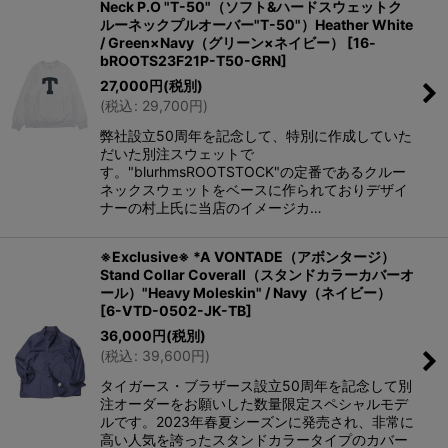
Neck P.O "T-50"（ソフト&ハードスウェットク
ルーネックプルオーバー"T-50"）Heather White
/ Green×Navy（グリーン×ネイビー）
[
16-
bROOTS23F21P-T50-GRN
]
27,000
円
(税別)
(
税込
:
29,700
円
)
弊社設立50周年を記念して、特別に作成していた
だいた別注スウェットで
す。"blurhmsROOTSTOCK"の定番であるクルー
ネックスウェットをベースに作られておりデザイ
ナーの村上氏に当店のイメージカ…
※Exclusive※ *A VONTADE（アボンタージ）
Stand Collar Coverall（スタンドカラーカバーオ
ール）"Heavy Moleskin" / Navy（ネイビー）
[
6-VTD-0502-JK-TB
]
36,000
円
(税別)
(
税込
:
39,600
円
)
タイガース・ブラザース設立50周年を記念して別
注オーダーをお願いした数量限定スペシャルモデ
ルです。2023年春夏シーズンに発売され、非常に
高い人気を誇ったスタンドカラータイプのカバー