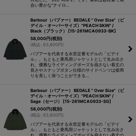
合い豊かな”ナイロ…
Barbour（バブァー） BEDALE " Over Size"（ビ
デイル・オーバーサイズ）"PEACH SKIN" /
Black（ブラック）
[
15-261MCA0933-BK
]
58,000
円
(税別)
(
税込
:
63,800
円
)
バブアーを代表する永世定番モデルの「ビデイ
ル」。もともと乗馬用ジャケットとして生み出さ
れ、優雅なライディングポーズを崩さない着丈の
長さやスナップボタン仕様のサイドベンツは裾周
りを美しく保つことができる…
Barbour（バブァー） BEDALE " Over Size"（ビ
デイル・オーバーサイズ）"PEACH SKIN" /
Sage（セージ）
[
15-261MCA0933-SG
]
58,000
円
(税別)
(
税込
:
63,800
円
)
バブアーを代表する永世定番モデルの「ビデイ
ル」。もともと乗馬用ジャケットとして生み出さ
れ、優雅なライディングポーズを崩さない着丈の