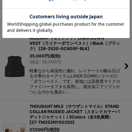
世界的な人気を誇るアメリカ発の老舗アウトドア
ブランド”SIERRA DESIGNS”。ロングセラーアイ
テムとして人気の高いモデルをアップデートした
新作ダウンベストです。表地は高…
MODMNT（モドメント）LINER DOWN
VEST（ライナーダウンベスト）/ Black（ブラッ
ク）
[
28-2520-0C600F-BLK
]
35,000
円
(税別)
(
税込
:
38,500
円
)
軽量ながら保温性に優れ、レイヤードの幅を広げ
る今季のキーアイテムLINER DOWNシリーズの
「ダウンベスト」です。表地には高密度マイクロ
ファイバータフタを採用し、撥水加工でソフトか
つしなやかな風合い…
THOUSANT MILE（サウザントマイル）STAND
COLLAR PADDED JACKET（スタンドカラーパ
デットジャケット）/ 3Colors（全3色展開）
[
27-TM252NY00250
]
27,000
円
(税別)