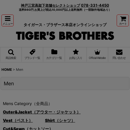
078-331-4450
神戸三宮高架下老舗セレクトショップ
送料660円 お買上げ税込10,000円以上送料無料（一部除外地域あり）
メニュー
カート
タイガース・ブラザース本店オンラインショップ
商品検索
ブランド一覧
カテゴリ一覧
お気に入り
Official Website
問い合わせ
HOME
>
Men
Men
Mens Category（全商品）
Outer&Jacket（アウター・ジャケット）
Vest（ベスト）
Shirt（シャツ）
Cut&Sewn（カットソー）