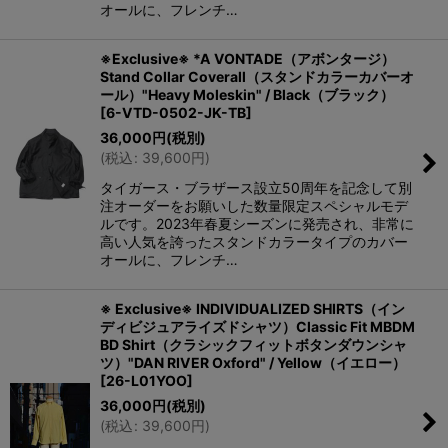
オールに、フレンチ…
※Exclusive※ *A VONTADE（アボンタージ）
Stand Collar Coverall（スタンドカラーカバーオ
ール）"Heavy Moleskin" / Black（ブラック）
[
6-VTD-0502-JK-TB
]
36,000
円
(税別)
(
税込
:
39,600
円
)
タイガース・ブラザース設立50周年を記念して別
注オーダーをお願いした数量限定スペシャルモデ
ルです。2023年春夏シーズンに発売され、非常に
高い人気を誇ったスタンドカラータイプのカバー
オールに、フレンチ…
※ Exclusive※ INDIVIDUALIZED SHIRTS（イン
ディビジュアライズドシャツ）Classic Fit MBDM
BD Shirt（クラシックフィットボタンダウンシャ
ツ）"DAN RIVER Oxford" / Yellow（イエロー）
[
26-L01YOO
]
36,000
円
(税別)
(
税込
:
39,600
円
)