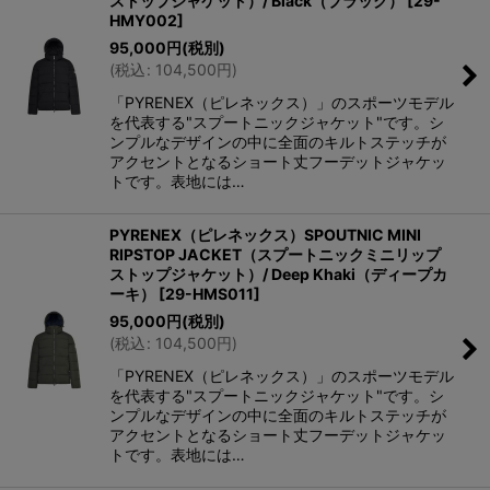
ストップジャケット）/ Black（ブラック）
[
29-
HMY002
]
95,000
円
(税別)
(
税込
:
104,500
円
)
「PYRENEX（ピレネックス）」のスポーツモデル
を代表する"スプートニックジャケット"です。シ
ンプルなデザインの中に全面のキルトステッチが
アクセントとなるショート丈フーデットジャケッ
トです。表地には…
PYRENEX（ピレネックス）SPOUTNIC MINI
RIPSTOP JACKET（スプートニックミニリップ
ストップジャケット）/ Deep Khaki（ディープカ
ーキ）
[
29-HMS011
]
95,000
円
(税別)
(
税込
:
104,500
円
)
「PYRENEX（ピレネックス）」のスポーツモデル
を代表する"スプートニックジャケット"です。シ
ンプルなデザインの中に全面のキルトステッチが
アクセントとなるショート丈フーデットジャケッ
トです。表地には…