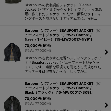
<Barbour>の代名詞的ジャケット「Bedale
Jacket（ビデイルジャケット）」です。元々乗馬
用に作られたジャケットのため、優雅なライディ
ングポーズを崩さないミディアム丈に、程良…
Barbour（バブァー）BEAUFORT JACKET（ビ
ューフォートジャケット）"Wax Cotton" /
Navy（ネイビー）
[
15-MWX0017-NY91
]
70,000
円
(税別)
(
税込
:
77,000
円
)
<Barbour>を代表する定番ハンティングジャケッ
ト「Beaufort Jacket（ビューフォートジャケッ
ト）」です。過酷な環境でも耐えうる完成された
ディテールは健在ながらも、ヒップが…
Barbour（バブァー）BEAUFORT JACKET（ビ
ューフォートジャケット）"Wax Cotton" /
Black（ブラック）
[
15-MWX0017-BK91
]
70,000
円
(税別)
(
税込
:
77,000
円
)
<Barbour>を代表する定番ハンティングジャケッ