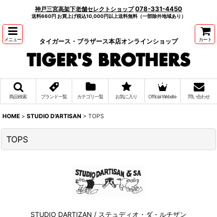
078-331-4450
神戸三宮高架下老舗セレクトショップ
送料660円 お買上げ税込10,000円以上送料無料（一部除外地域あり）
メニュー
カート
タイガース・ブラザース本店オンラインショップ
商品検索
ブランド一覧
カテゴリ一覧
お気に入り
Official Website
問い合わせ
HOME
>
STUDIO D'ARTISAN
>
TOPS
TOPS
STUDIO DARTIZAN / ステュディオ・ダ・ルチザン