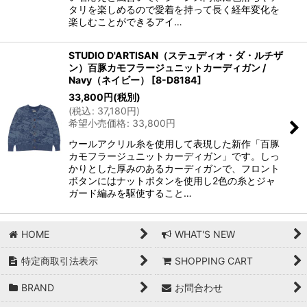
タリを楽しめるので愛着を持って長く経年変化を
楽しむことができるアイ…
STUDIO D'ARTISAN（ステュディオ・ダ・ルチザ
ン）百豚カモフラージュニットカーディガン /
Navy（ネイビー）
[
8-D8184
]
33,800
円
(税別)
(
税込
:
37,180
円
)
希望小売価格
:
33,800
円
ウールアクリル糸を使用して表現した新作「百豚
カモフラージュニットカーディガン」です。しっ
かりとした厚みのあるカーディガンで、フロント
ボタンにはナットボタンを使用し2色の糸とジャ
ガード編みを駆使すること…
HOME
WHAT'S NEW
特定商取引法表示
SHOPPING CART
BRAND
お問合わせ