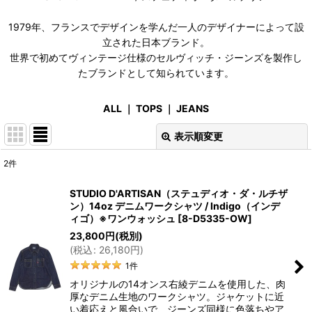
1979年、フランスでデザインを学んだ一人のデザイナーによって設
立された日本ブランド。
世界で初めてヴィンテージ仕様のセルヴィッチ・ジーンズを製作し
たブランドとして知られています。
ALL
｜
TOPS
｜
JEANS
表示順変更
閉じる
2
件
表示数
:
STUDIO D'ARTISAN（ステュディオ・ダ・ルチザ
ン）14oz デニムワークシャツ / Indigo（インデ
在庫あり
ィゴ）※ワンウォッシュ
[
8-D5335-OW
]
23,800
円
(税別)
並び順
:
(
税込
:
26,180
円
)
1
件
絞り込む
オリジナルの14オンス右綾デニムを使用した、肉
厚なデニム生地のワークシャツ。ジャケットに近
い着応えと風合いで、ジーンズ同様に色落ちやア