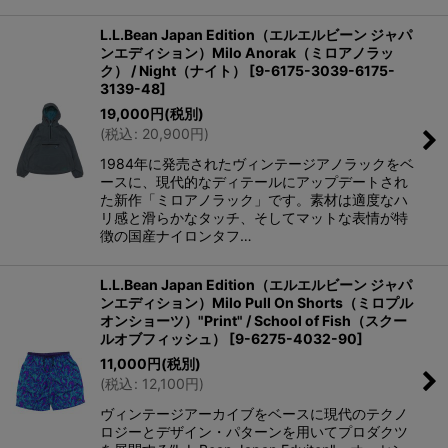
L.L.Bean Japan Edition（エルエルビーン ジャパ
ンエディション）Milo Anorak（ミロアノラッ
ク） / Night（ナイト）
[
9-6175-3039-6175-
3139-48
]
19,000
円
(税別)
(
税込
:
20,900
円
)
1984年に発売されたヴィンテージアノラックをベ
ースに、現代的なディテールにアップデートされ
た新作「ミロアノラック」です。素材は適度なハ
リ感と滑らかなタッチ、そしてマットな表情が特
徴の国産ナイロンタフ…
L.L.Bean Japan Edition（エルエルビーン ジャパ
ンエディション）Milo Pull On Shorts（ミロプル
オンショーツ）"Print" / School of Fish（スクー
ルオブフィッシュ）
[
9-6275-4032-90
]
11,000
円
(税別)
(
税込
:
12,100
円
)
ヴィンテージアーカイブをベースに現代のテクノ
ロジーとデザイン・パターンを用いてプロダクツ