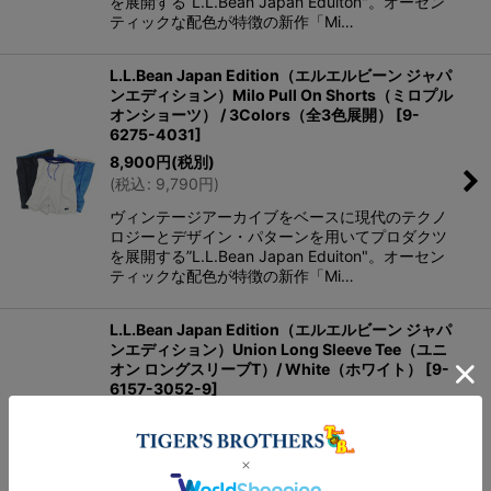
を展開する”L.L.Bean Japan Eduiton"。オーセン
ティックな配色が特徴の新作「Mi…
L.L.Bean Japan Edition（エルエルビーン ジャパ
ンエディション）Milo Pull On Shorts（ミロプル
オンショーツ） / 3Colors（全3色展開）
[
9-
6275-4031
]
8,900
円
(税別)
(
税込
:
9,790
円
)
ヴィンテージアーカイブをベースに現代のテクノ
ロジーとデザイン・パターンを用いてプロダクツ
を展開する”L.L.Bean Japan Eduiton"。オーセン
ティックな配色が特徴の新作「Mi…
L.L.Bean Japan Edition（エルエルビーン ジャパ
ンエディション）Union Long Sleeve Tee（ユニ
オン ロングスリーブT）/ White（ホワイト）
[
9-
6157-3052-9
]
7,900
円
(税別)
(
税込
:
8,690
円
)
厳選されたUSAコットンを度詰めに編み込ん
だ”Rugby Jersey”を使用し左胸にはクラシカルな