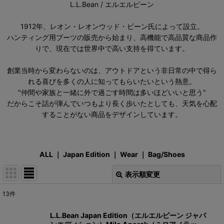
L.L.Bean / エルエルビーン
1912年、レオン・レオンウッド・ビーン氏によって設立。
ハンティング用ブーツの販売から始まり、高機能で高品質な商品作
りで、現在では世界中で高い支持を得ています。
創業当時から変わらないのは、アウトドアという非日常の中で得ら
れる喜びを多くの人に知ってもらいたいという熱意。
"仲間や家族と一緒に外で過ごす時間は多いほどいいと思う"
だからこそ話が弾んでいつもより長く歩いたとしても、天気を心配
することがない商品をデザインしています。
ALL
｜
Japan Edition
｜
W
ear
｜
Bag/Sh
oes
表示順変更
閉じる
13
件
表示数
:
L.L.Bean Japan Edition（エルエルビーン ジャパ