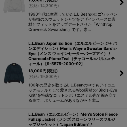
(
税込
:
14,300
円
)
1990年代に生産していたL.L.Beanのロゴワッペン
が特徴のスウェットシャツをデザインベースに素
材とフィットをアップデートさせた「Winthrop
Crewneck Sweatshirt」です。素…
L.L.Bean Japan Edition（エルエルビーン ジャパ
ンエディション）Men's Wayne Sweater Bard's-
Eye（メンズ ウェインセーターバーズアイ） /
Charcoal×Plum×Teal（チャコール×パルム×テ
ィール）
[
9-5575-2030-92
]
18,000
円
(税別)
(
税込
:
19,800
円
)
100年の歴史を数えるL.L.Beanの中でもアイコニ
ックモデルとして愛されるWool素材の"Bird's-Eye
Knit"を特殊なコットンポリエステル糸で編み立て
る事で、ボリュームがありながらも非…
L.L.Bean（エルエルビーン）Men's Solon Fleece
Fullzip Jacket（メンズ スローンフリースフルジ
ップジャケット）"Japan Edition" /