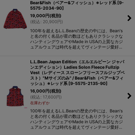
Bear&Fish（ベアー&フィッシュ）※レッド系
[
9-
5575-2034-90
]
19,000
円
(税別)
(
税込
:
20,900
円
)
100年を超えるL.L.Beanの歴史の中には、Bean's
と名の付く名品が星の数ほどもありクラシックな
ハンティングウェアやMade in USAの上質なカジ
ュアルウェアは時代を超えてヴィンテージ愛好…
L.L.Bean Japan Edition（エルエルビーン ジャパ
ンエディション）Ladies Solon Fleece Fullzip
Vest（レディース スローンフリースフルジップベ
スト）"Mサイズのみ" / Bear&Fish（ベアー&フィ
ッシュ）※レッド系
[
9-5575-2135-90
]
16,000
円
(税別)
(
税込
:
17,600
円
)
在庫わずか
100年を超えるL.L.Beanの歴史の中には、Bean's
と名の付く名品が星の数ほどもありクラシックな
ハンティングウェアやMade in USAの上質なカジ
ュアルウェアは時代を超えてヴィンテージ愛好…