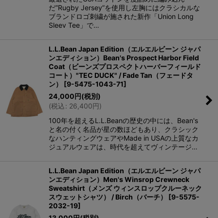
だ”Rugby Jersey”を使用し左胸にはクラシカルな
ブランドロゴ刺繍が施された新作「Union Long
Sleev Tee」で…
L.L.Bean Japan Edition（エルエルビーン ジャパ
ンエディション）Bean's Prospect Harbor Field
Coat（ビーンズプロスペクトハーバーフィールド
コート）"TEC DUCK" / Fade Tan（フェードタ
ン）
[
9-5475-1043-71
]
24,000
円
(税別)
(
税込
:
26,400
円
)
100年を超えるL.L.Beanの歴史の中には、Bean's
と名の付く名品が星の数ほどもあり、クラシック
なハンティングウェアやMade in USAの上質なカ
ジュアルウェアは、時代を超えてヴィンテージ…
L.L.Bean Japan Edition（エルエルビーン ジャパ
ンエディション）Men's Winsrop Crewneck
Sweatshirt（メンズ ウィンスロップクルーネック
スウェットシャツ） / Birch（バーチ）
[
9-5575-
2032-19
]
13,000
円
(税別)