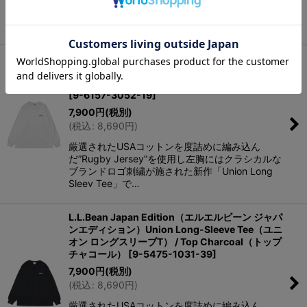
ブランドロゴ刺繍が施された新作「Union Long
Sleev Tee」で…
L.L.Bean Japan Edition（エルエルビーン ジャパ
ンエディション）Union Long Sleeve Tee（ユニ
オン ロングスリーブT）/ Birch（バーチグレー）
[
9-6157-3052-19
]
7,900
円
(税別)
(
税込
:
8,690
円
)
厳選されたUSAコットンを度詰めに編み込ん
だ”Rugby Jersey”を使用し左胸にはクラシカルな
ブランドロゴ刺繍が施された新作「Union Long
Sleev Tee」で…
L.L.Bean Japan Edition（エルエルビーン ジャパ
ンエディション）Union Long-Sleeve Tee（ユニ
オン ロングスリーブT） / Top Charcoal（トップ
チャコール）
[
9-5475-1031-39
]
7,900
円
(税別)
(
税込
:
8,690
円
)
厳選されたUSAコットンを度詰めに編み込ん