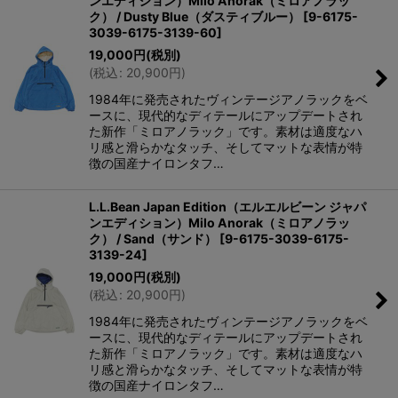
ンエディション）Milo Anorak（ミロアノラッ
在庫あり
ク） / Dusty Blue（ダスティブルー）
[
9-6175-
3039-6175-3139-60
]
並び順
:
19,000
円
(税別)
(
税込
:
20,900
円
)
絞り込む
1984年に発売されたヴィンテージアノラックをベ
ースに、現代的なディテールにアップデートされ
た新作「ミロアノラック」です。素材は適度なハ
リ感と滑らかなタッチ、そしてマットな表情が特
徴の国産ナイロンタフ…
L.L.Bean Japan Edition（エルエルビーン ジャパ
ンエディション）Milo Anorak（ミロアノラッ
ク） / Sand（サンド）
[
9-6175-3039-6175-
3139-24
]
19,000
円
(税別)
(
税込
:
20,900
円
)
1984年に発売されたヴィンテージアノラックをベ
ースに、現代的なディテールにアップデートされ
た新作「ミロアノラック」です。素材は適度なハ
リ感と滑らかなタッチ、そしてマットな表情が特
徴の国産ナイロンタフ…