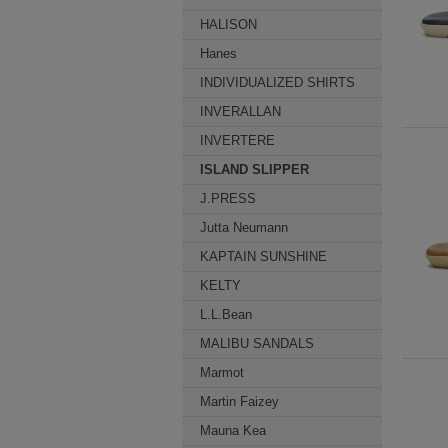
HALISON
Hanes
INDIVIDUALIZED SHIRTS
INVERALLAN
INVERTERE
ISLAND SLIPPER
J.PRESS
Jutta Neumann
KAPTAIN SUNSHINE
KELTY
L.L.Bean
MALIBU SANDALS
Marmot
Martin Faizey
Mauna Kea