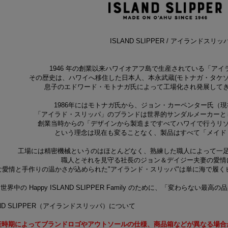
ISLAND SLIPPER / アイランドスリッ
1946 年の創業以来ハワイオアフ島で生産されている「ア
その歴史は、ハワイへ移住した日本人、本永武蔵(モトナガ・タケゾ
息子のエドワード・モトナガ氏によって工場化され発展して
1986年にはモトナガ氏から、ジョン・カーペンター氏（
「アイラド・スリッパ」のブランドは世界的サンダルメーカーと
創業当時からの「デザインから製造まですべてハワイで行うリ
という理念は現在も変ることなく、製品はすべて「メイド
工場には精密機械というのはほとんどなく、熟練した職人によって一
職人とそれを見守る社長のジョン＆デイジー夫妻の愛情
な愛情と手作りの温かさが込められた"アイランド・スリッパ"は単に海で履
世界中の Happy ISLAND SLIPPER Family のために、「変わらな
AND SLIPPER（アイランドスリッパ）について
産時期によってブランドロゴやアウトソールの仕様、商品箱などが異なる場合