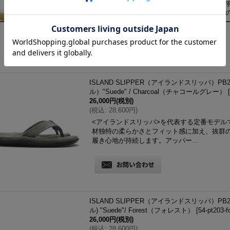
アイランドスリッパを代表する定番モデルで
仕様に、足の裏に吸い付くようなクッション
快適な履き心地が持続します。アッパーレザ
ISLAND SLIPPER（アイランドスリッパ）
ル）"Suede" / Charcoal（チャコールグレー）
[
26,000円
(税別)
(
税込
:
28,600円
)
<アイランドスリッパ>を代表する定番モデル
材独特の柔らかさとフィット感に加え、抜群
履き心地が持続します。アッパー…
ISLAND SLIPPER（アイランドスリッパ）
ル) "Suede"/ Forest（フォレスト）
[
54-pt203-f
26,000円
(税別)
(
税込
:
28,600円
)