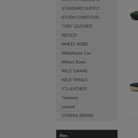
STANDARD SUPPLY
STUDIO D'ARTISAN
TORY LEATHER
WESCO
WHEEL ROBE
Whitehouse Cox
White's Boots
WILD SWANS
WILD THINGS
Y'2 LEATHER
Yonetomi
yoused
OTHERS BRAND
Men