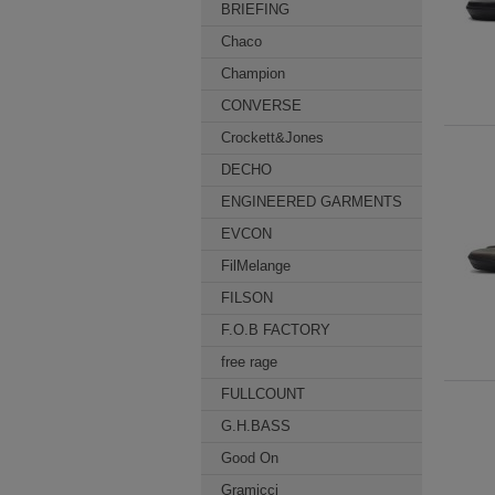
BRIEFING
Chaco
Champion
CONVERSE
Crockett&Jones
DECHO
ENGINEERED GARMENTS
EVCON
FilMelange
FILSON
F.O.B FACTORY
free rage
FULLCOUNT
G.H.BASS
Good On
Gramicci