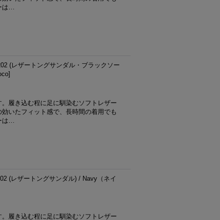
ーは…
PB202 (レザートングサンダル・ブラックソー
oco
]
す。履き込む程に足に馴染むソフトレザー
の効いたフィット感で、長時間の着用でも
ーは…
02 (レザートングサンダル) / Navy（ネイ
す。履き込む程に足に馴染むソフトレザー