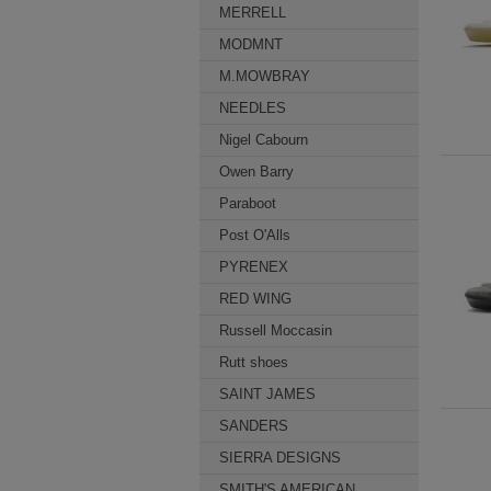
MERRELL
MODMNT
M.MOWBRAY
NEEDLES
Nigel Cabourn
Owen Barry
Paraboot
Post O'Alls
PYRENEX
RED WING
Russell Moccasin
Rutt shoes
SAINT JAMES
SANDERS
SIERRA DESIGNS
SMITH'S AMERICAN