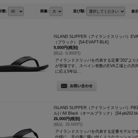
示数
:
画像
:
並び順
:
表
ISLAND SLIPPER（アイランドスリッパ）EVAP
（ブラック）
[
54-EVAPT-BLK
]
9,000円
(税別)
(
税込
:
9,900円
)
アイランドスリッパを代表する定番”202”よ
が登場です。スペイン有数のEVA工場との共
に応え5年以…
ISLAND SLIPPER（アイランドスリッパ）
ル) / All Black（オールブラック）
[
54-pb202-b
26,000円
(税別)
(
税込
:
28,600円
)
アイランドスリッパを代表する定番モデルで
仕様に、足の裏に吸い付くようなクッション