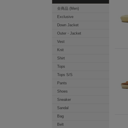
全商品 (Men)
Exclusive
Down Jacket
Outer・Jacket
Vest
Knit
Shirt
Tops
Tops S/S
Pants
Shoes
Sneaker
Sandal
Bag
Belt