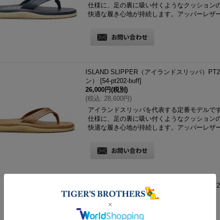
仕様に、足の裏に吸い付くようなクッション
快適な履き心地が持続します。アッパーレザ
ISLAND SLIPPER（アイランドスリッパ）PT2
ン）
[
54-pt202-buff
]
26,000円
(税別)
(
税込
:
28,600円
)
アイランドスリッパを代表する定番モデルで
仕様に、足の裏に吸い付くようなクッション
快適な履き心地が持続します。アッパーレザ
ISLAND SLIPPER（アイランドスリッパ）PT2
イト）
[
54-pt202-white
]
26,000円
(税別)
(
税込
:
28,600円
)