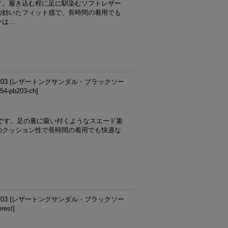
す。履き込む程に足に馴染むソフトレザー
の効いたフィット感で、長時間の着用でも
ーは…
PB203 (レザートングサンダル・ブラックソー
54-pb203-ch
]
です。足の裏に吸い付くようなスエード素
のクッション性で長時間の着用でも快適な
PB203 (レザートングサンダル・ブラックソー
orest
]