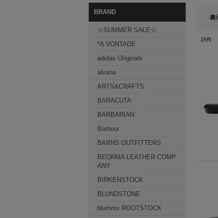
BRAND
表
☆SUMMER SALE☆
15
件
*A VONTADE
adidas Originals
alvana
ARTS&CRAFTS
BARACUTA
BARBARIAN
Barbour
BARNS OUTFITTERS
BEORMA LEATHER COMP
ANY
BIRKENSTOCK
BLUNDSTONE
blurhms ROOTSTOCK