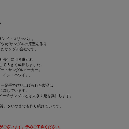
パ
イランド・スリッパ」。
ウ)がサンダルの原型を作り
きたサンダル会社です。
現社長）に引き継がれ
して大きく成長しました。
ゾートサンダルメーカー」
・イン・ハワイ」。
足一足手で作り上げられた製品は
に満ちています。
くビーチサンダルとは大きく趣を異にします。
い最高の品質」をいつまでも作り続けています。
がございます。予めご了承ください。