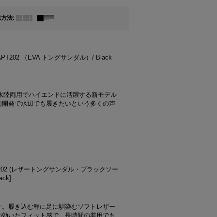
示方法
:
T202 （EVA トングサンダル）/ Black
り水陸両用でハイエンドに活躍する新モデル
同開発で水辺でも履きたいという多くの声
PB202 (レザートングサンダル・ブラックソー
lack
]
す。履き込む程に足に馴染むソフトレザー
の効いたフィット感で、長時間の着用でも