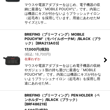
マウスや電源アダプターをはじめ、電子機器の収
納に最適な「MOBILE POUCH"L"」です。内装に
は機器にキズが付かないようブラッシュナイロン
（起毛布）を採用しています。用途にあわせたM
サイズとLサ…
BRIEFING（ブリーフィング）MOBILE
POUCH"M"（モバイルポーチM）/BLACK（ブラ
ック）
[
BRA213A03
]
17,000
円
(税別)
(
税込
:
18,700
円
)
在庫わずか
マウスや電源アダプターをはじめ電子機器の収納
やガジェット類の持ち運びに最適な「MOBILE
POUCH"M"」です。内装には機器にキズが付かな
いようブラッシュナイロン（起毛布）を採用し用
途にあわせたM…
BRIEFING（ブリーフィング）PEN HOLDER（ペ
ンホルダー）/BLACK（ブラック）
[
BRF486219
]