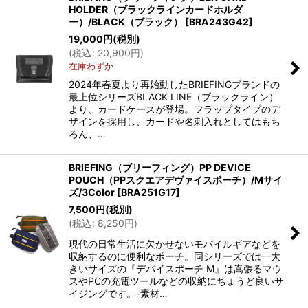
HOLDER（ブラックラインカードホルダ
ー）/BLACK（ブラック）
[
BRA243G42
]
19,000
円
(税別)
(
税込
:
20,900
円
)
在庫わずか
2024年春夏より再始動したBRIEFINGブランドの
最上位シリーズBLACK LINE（ブラックライン）
より、カードケースが登場。フラップタイプのデ
ザインを採用し、カードや名刺入れとしてはもち
ろん、…
BRIEFING（ブリーフィング）PP DEVICE
POUCH（PPスクエアデヴァイスポーチ）/Mサイ
ズ/3Color
[
BRA251G17
]
7,500
円
(税別)
(
税込
:
8,250
円
)
現代の日常生活に欠かせないモバイルギアなどを
収納するのに便利なポーチ。同シリーズでは一大
きいサイズの『デバイスポーチ M』は嵩張るマウ
スやPCの充電ツールなどの収納にちょうど良いサ
イジングです。-素材…