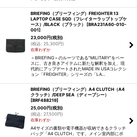
BRIEFING（ブリーフィング）FREIGHTER 13
LAPTOP CASE SQD（フレイターラップトップケ
ース）/BLACK（ブラック）
[
BRA231A60-010-
001
]
23,000
円
(税別)
(
税込
:
25,300
円
)
在庫わずか
＜BRIEFING＞のルーツである"MILITARY"をベー
スに、古き良きアイテムに新たな解釈を加え、現
代的にアップデートされたMADE IN USAコレクシ
ョン「FREIGHTER」シリーズの「LA…
BRIEFING（ブリーフィング）A4 CLUTCH（A4
クラッチ）/DEEP SEA（ディープシー）
[
BRF488219
]
25,000
円
(税別)
(
税込
:
27,500
円
)
在庫わずか
A4サイズの書類や電子機器が収納できるクラッチ
バッグ「A4 CLUTCH」です。メイン室内部にポ