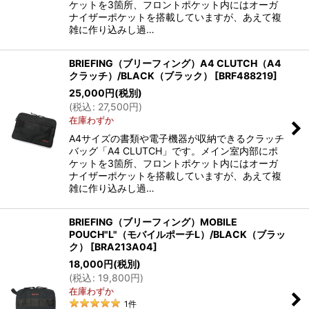
ケットを3箇所、フロントポケット内にはオーガ
ナイザーポケットを搭載していますが、あえて複
雑に作り込みし過…
BRIEFING（ブリーフィング）A4 CLUTCH（A4
クラッチ）/BLACK（ブラック）
[
BRF488219
]
25,000
円
(税別)
(
税込
:
27,500
円
)
在庫わずか
A4サイズの書類や電子機器が収納できるクラッチ
バッグ「A4 CLUTCH」です。メイン室内部にポ
ケットを3箇所、フロントポケット内にはオーガ
ナイザーポケットを搭載していますが、あえて複
雑に作り込みし過…
BRIEFING（ブリーフィング）MOBILE
POUCH"L"（モバイルポーチL）/BLACK（ブラッ
ク）
[
BRA213A04
]
18,000
円
(税別)
(
税込
:
19,800
円
)
在庫わずか
1
件