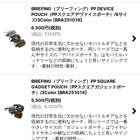
BRIEFING（ブリーフィング）PP DEVICE
POUCH（PPスクエアデヴァイスポーチ）/Sサイ
ズ/3Color
[
BRA251G16
]
6,500
円
(税別)
(
税込
:
7,150
円
)
現代の日常生活に欠かせないモバイルギアなどを
収納するのに便利なポーチ。同シリーズでは一真
ん中サイズの『デバイスポーチ S』はモバイルバ
ッテリーなどの収納にちょうど良いサイジングで
す。-素材の特性-素材…
BRIEFING（ブリーフィング）PP SQUARE
GADGET POUCH（PPスクエアガジェットポー
チ）/3Color
[
BRA251G14
]
5,500
円
(税別)
(
税込
:
6,050
円
)
現代の日常生活に欠かせないモバイルギアなどを
収納するのに便利なポーチ。同シリーズでは一番
小さいサイズの『ガジェットポーチ』はワイヤレ
スイヤホンや鍵などの収納にちょうど良いサイジ
ングです。-素材の特性-…