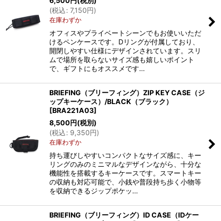
6,500
円
(税別)
(
税込
:
7,150
円
)
在庫わずか
オフィスやプライベートシーンでもお使いいただ
けるペンケースです。Dリングが付属しており、
開閉しやすい仕様にデザインされています。スリ
ムで場所を取らないサイズ感も嬉しいポイント
で、ギフトにもオススメです…
BRIEFING（ブリーフィング）ZIP KEY CASE（ジ
ップキーケース）/BLACK（ブラック）
[
BRA221A03
]
8,500
円
(税別)
(
税込
:
9,350
円
)
在庫わずか
持ち運びしやすいコンパクトなサイズ感に、キー
リングのみのミニマルなデザインながら、十分な
機能性を搭載するキーケースです。スマートキー
の収納も対応可能で、小銭や普段持ち歩く小物等
を収納できるジップポケッ…
BRIEFING（ブリーフィング）ID CASE（IDケー