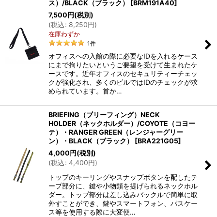
ス）/BLACK（ブラック）
[
BRM191A40
]
7,500
円
(税別)
(
税込
:
8,250
円
)
在庫わずか
1
件
オフィスへの入館の際に必要なIDを入れるケース
にまで拘りたいというご要望を受けて生まれたケ
ースです。近年オフィスのセキュリティーチェッ
クが強化され、多くのビルではIDのチェックが求
められています。首か…
BRIEFING（ブリーフィング）NECK
HOLDER（ネックホルダー）/COYOTE（コヨー
テ）・RANGER GREEN（レンジャーグリー
ン）・BLACK（ブラック）
[
BRA221G05
]
4,000
円
(税別)
(
税込
:
4,400
円
)
トップのキーリングやスナップボタンを配したテ
ープ部分に、鍵や小物類を提げられるネックホル
ダー。トップ部分は差し込みバックルで簡単に取
外すことができ、鍵やスマートフォン、パスケー
ス等を使用する際に大変便…