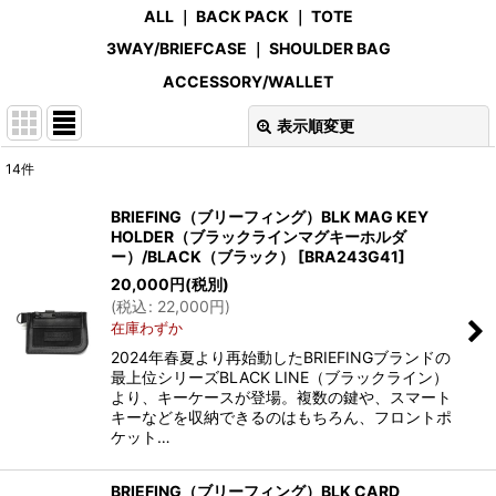
ALL
｜
BACK PACK
｜
TOTE
3WAY/BRIEFCASE
｜
SHOULDER BAG
ACCESSORY/WALLET
表示順変更
閉じる
14
件
表示数
:
BRIEFING（ブリーフィング）BLK MAG KEY
HOLDER（ブラックラインマグキーホルダ
在庫あり
ー）/BLACK（ブラック）
[
BRA243G41
]
20,000
円
(税別)
並び順
:
(
税込
:
22,000
円
)
在庫わずか
絞り込む
2024年春夏より再始動したBRIEFINGブランドの
最上位シリーズBLACK LINE（ブラックライン）
より、キーケースが登場。複数の鍵や、スマート
キーなどを収納できるのはもちろん、フロントポ
ケット…
BRIEFING（ブリーフィング）BLK CARD